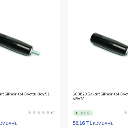
t Silindir Kol Civatalı Boy:51,
SC0820 Bakalit Silindir Kol Civa
M8x20
(0)
STOKTA
56,16
TL
DV DAHİL
KDV DAHİL