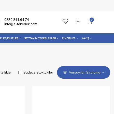
0850 811 64 74
0
info@e-tekerlek.com
ELER/KILITLER
SET/TAKIM TEKERLEKLER
ZINCIRLER
KAYIŞ
te Ekle
Sadece Stoktakiler