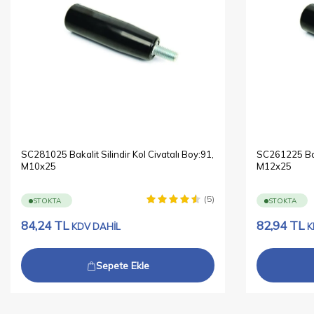
SC281025 Bakalit Silindir Kol Civatalı Boy:91,
SC261225 Baka
M10x25
M12x25
(5)
STOKTA
STOKTA
84,24
TL
82,94
TL
KDV DAHİL
K
Sepete Ekle