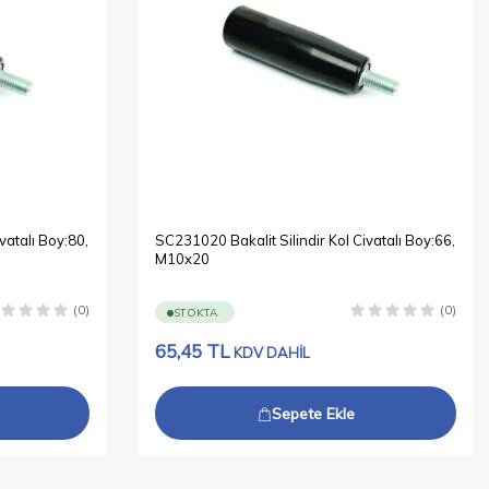
vatalı Boy:80,
SC231020 Bakalit Silindir Kol Civatalı Boy:66,
M10x20
(0)
(0)
STOKTA
65,45
TL
KDV DAHİL
Sepete Ekle