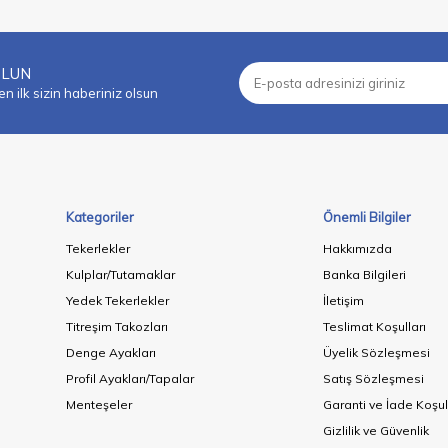
OLUN
 ilk sizin haberiniz olsun
Kategoriler
Önemli Bilgiler
Tekerlekler
Hakkımızda
Kulplar/Tutamaklar
Banka Bilgileri
Yedek Tekerlekler
İletişim
Titreşim Takozları
Teslimat Koşulları
Denge Ayakları
Üyelik Sözleşmesi
Profil Ayakları/Tapalar
Satış Sözleşmesi
Menteşeler
Garanti ve İade Koşul
Gizlilik ve Güvenlik