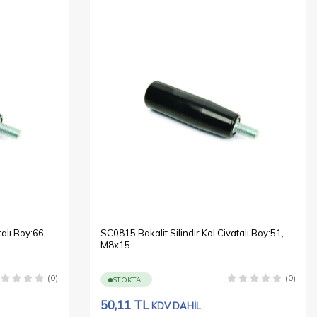
talı Boy:66,
SC0815 Bakalit Silindir Kol Civatalı Boy:51,
M8x15
(0)
(0)
STOKTA
50,11
TL
KDV DAHİL