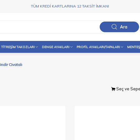
TÜM KREDİ KARTLARINA 12 TAKSİT İMKANI
Ara
TITREŞIM TAKOZLARI
DENGE AYAKLARI
PROFIL AYAKLARI/TAPALARI
MENTEŞ
indir Civatalı
Seç ve Sepe