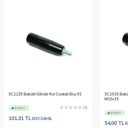
SC1225 Bakalit Silindir Kol Civatalı Boy:91
SC1015 Bakali
M10x15
(0)
STOKTA
STOKTA
101,31
TL
KDV DAHİL
54,00
TL
K