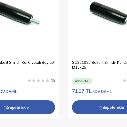
lit Silindir Kol Civatalı Boy:80,
SC261025 Bakalit Silindir Kol Ci
M10x25
(0)
STOKTA
71,07
TL
DV DAHİL
KDV DAHİL
Sepete Ekle
Sepete Ekle