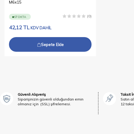
M6x15
(0)
STOKTA
42,12
TL
KDV DAHİL
Sepete Ekle
Güvenli Alışveriş
Taksit 
Siparişinizin güvenli olduğundan emin
Satın al
olmanız için (SSL) şifrelemesi.
12 taksi