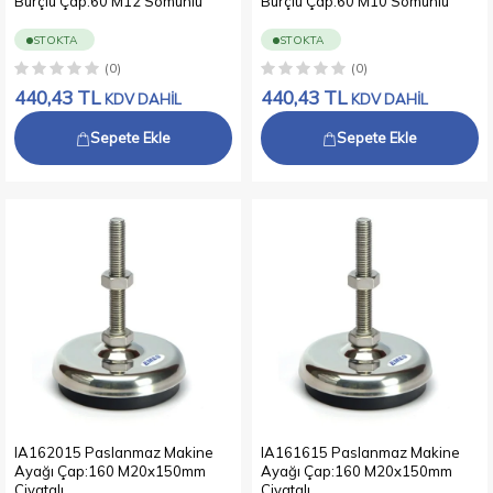
Burçlu Çap:60 M12 Somunlu
Burçlu Çap:60 M10 Somunlu
STOKTA
STOKTA
(0)
(0)
440,43
TL
440,43
TL
KDV DAHİL
KDV DAHİL
Sepete Ekle
Sepete Ekle
IA162015 Paslanmaz Makine
IA161615 Paslanmaz Makine
Ayağı Çap:160 M20x150mm
Ayağı Çap:160 M20x150mm
Civatalı
Civatalı