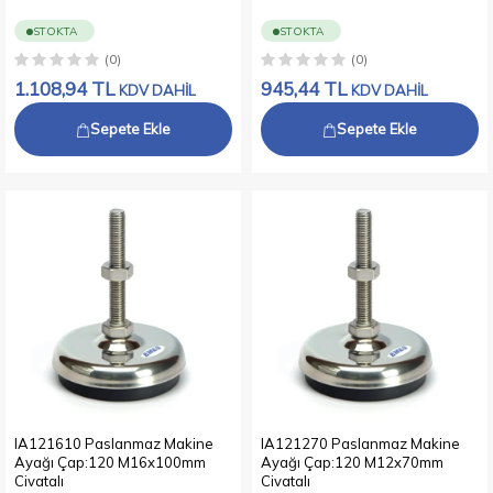
STOKTA
STOKTA
(0)
(0)
1.108,94
TL
945,44
TL
KDV DAHİL
KDV DAHİL
Sepete Ekle
Sepete Ekle
IA121610 Paslanmaz Makine
IA121270 Paslanmaz Makine
Ayağı Çap:120 M16x100mm
Ayağı Çap:120 M12x70mm
Civatalı
Civatalı