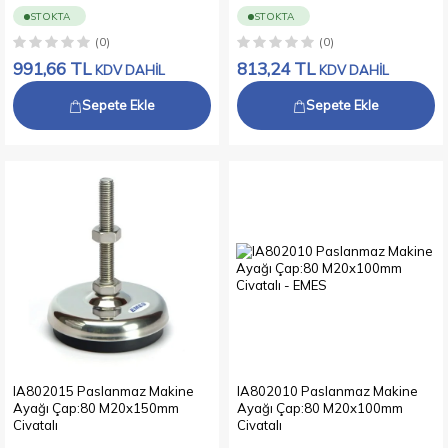
STOKTA
STOKTA
(0)
(0)
991,66
TL
813,24
TL
KDV DAHİL
KDV DAHİL
Sepete Ekle
Sepete Ekle
IA802015 Paslanmaz Makine
IA802010 Paslanmaz Makine
Ayağı Çap:80 M20x150mm
Ayağı Çap:80 M20x100mm
Civatalı
Civatalı