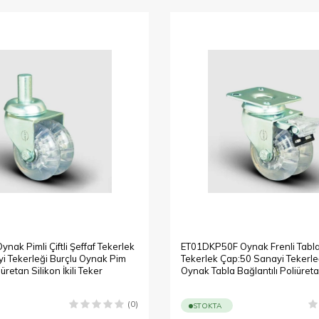
ak Pimli Çiftli Şeffaf Tekerlek
ET01DKP50F Oynak Frenli Tablalı 
i Tekerleği Burçlu Oynak Pim
Tekerlek Çap:50 Sanayi Tekerle
iüretan Silikon İkili Teker
Oynak Tabla Bağlantılı Poliüretan 
Teker
(0)
STOKTA