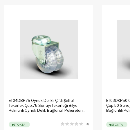
ET04DBP75 Oynak Delikli Çiftli Şeffaf
ET03DKP50 Oyn
Tekerlek Çap:75 Sanayi Tekerleği Bilya
Çap:50 Sanay
Rulmanlı Oynak Delik Bağlantılı Poliüretan
Bağlantılı Pol
Silikon İkili Teker
(0)
STOKTA
STOKTA