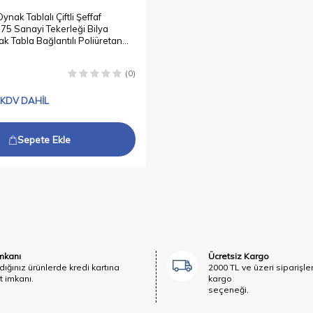
ak Tablalı Çiftli Şeffaf
75 Sanayi Tekerleği Bilya
k Tabla Bağlantılı Poliüretan
eker
(0)
KDV DAHİL
Sepete Ekle
İmkanı
Ücretsiz Kargo
dığınız ürünlerde kredi kartına
2000 TL ve üzeri siparişle
t imkanı.
kargo
seçeneği.