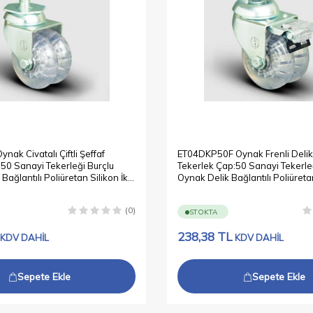
ak Civatalı Çiftli Şeffaf
ET04DKP50F Oynak Frenli Delikli 
50 Sanayi Tekerleği Burçlu
Tekerlek Çap:50 Sanayi Tekerle
ağlantılı Poliüretan Silikon İkili
Oynak Delik Bağlantılı Poliüretan 
Teker
(0)
STOKTA
238,38
TL
KDV DAHİL
KDV DAHİL
Sepete Ekle
Sepete Ekle