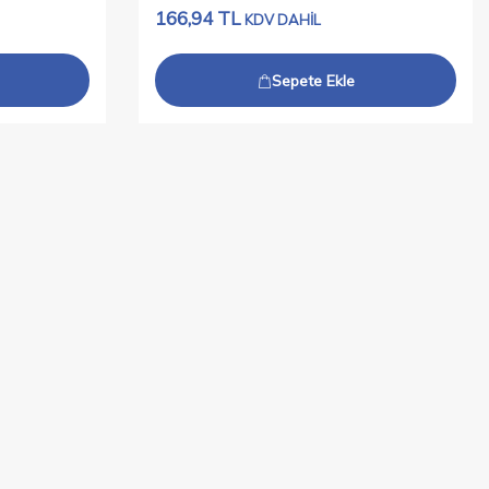
166,94
TL
KDV DAHİL
Sepete Ekle