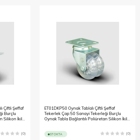
Çiftli Şeffaf
ET01DKP50 Oynak Tablalı Çiftli Şeffaf
ği Burçlu
Tekerlek Çap:50 Sanayi Tekerleği Burçlu
Silikon İkili
Oynak Tabla Bağlantılı Poliüretan Silikon İkili
Teker
(0)
(0)
STOKTA