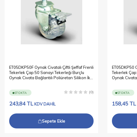
ET05DKP50F Oynak Civatalı Çiftli Şeffaf Frenli
ET05DKP50 Oyn
Tekerlek Çap:50 Sanayi Tekerleği Burçlu
Tekerlek Çap:
Oynak Civata Bağlantılı Poliüretan Silikon İkili
Oynak Civata B
Teker
Teker
(0)
STOKTA
STOKTA
243,84
TL
158,45
TL
KDV DAHİL
Sepete Ekle