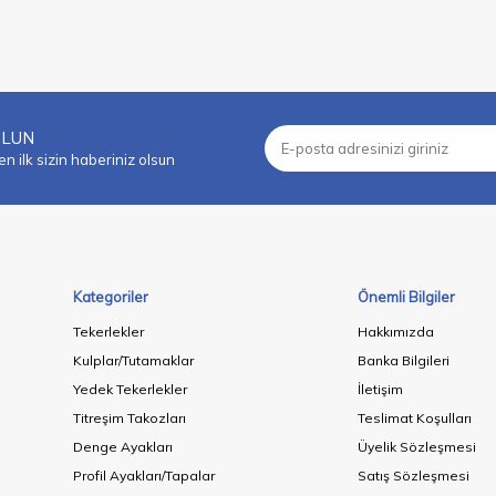
OLUN
 ilk sizin haberiniz olsun
Kategoriler
Önemli Bilgiler
Tekerlekler
Hakkımızda
Kulplar/Tutamaklar
Banka Bilgileri
Yedek Tekerlekler
İletişim
Titreşim Takozları
Teslimat Koşulları
Denge Ayakları
Üyelik Sözleşmesi
Profil Ayakları/Tapalar
Satış Sözleşmesi