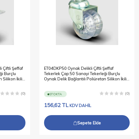
Çiftli Şeffaf
ET04DKP50 Oynak Delikli Çiftli Şeffaf
ği Burçlu
Tekerlek Çap:50 Sanayi Tekerleği Burçlu
Silikon İkili
Oynak Delik Bağlantılı Poliüretan Silikon İkili
Teker
(0)
(0)
STOKTA
156,62
TL
KDV DAHİL
Sepete Ekle