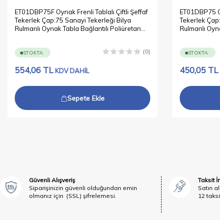
ET01DBP75F Oynak Frenli Tablalı Çiftli Şeffaf
ET01DBP75 Oyn
Tekerlek Çap:75 Sanayi Tekerleği Bilya
Tekerlek Çap:
Rulmanlı Oynak Tabla Bağlantılı Poliüretan
Rulmanlı Oyna
Silikon İkili Teker
Silikon İkili T
(0)
STOKTA
STOKTA
554,06
TL
450,05
TL
KDV DAHİL
Sepete Ekle
Güvenli Alışveriş
Taksit 
Siparişinizin güvenli olduğundan emin
Satın al
olmanız için (SSL) şifrelemesi.
12 taksi