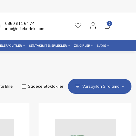
0850 811 64 74
0
info@e-tekerlek.com
ELER/KILITLER
SET/TAKIM TEKERLEKLER
ZINCIRLER
KAYIŞ
te Ekle
Sadece Stoktakiler