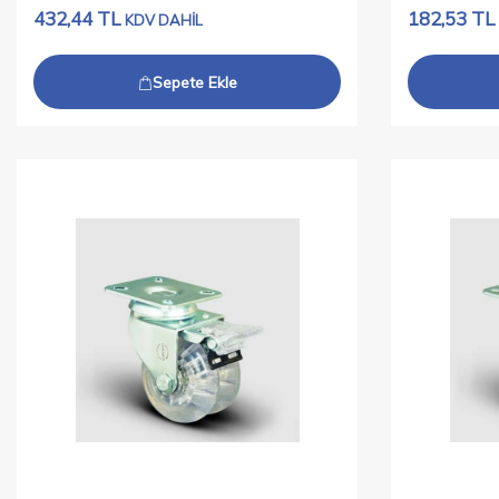
432,44
TL
182,53
TL
KDV DAHİL
Sepete Ekle