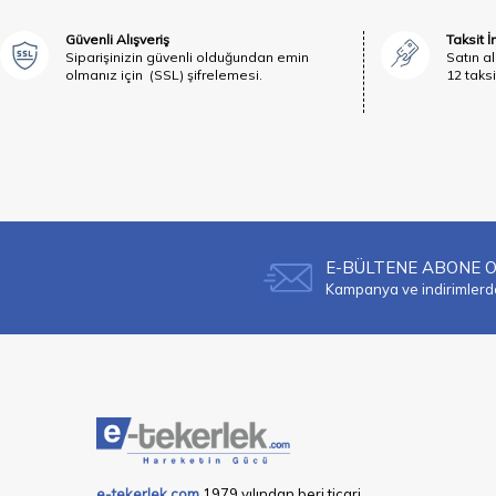
Güvenli Alışveriş
Taksit 
Siparişinizin güvenli olduğundan emin
Satın al
olmanız için (SSL) şifrelemesi.
12 taksi
E-BÜLTENE ABONE 
Kampanya ve indirimlerden
e-tekerlek.com
1979 yılından beri ticari