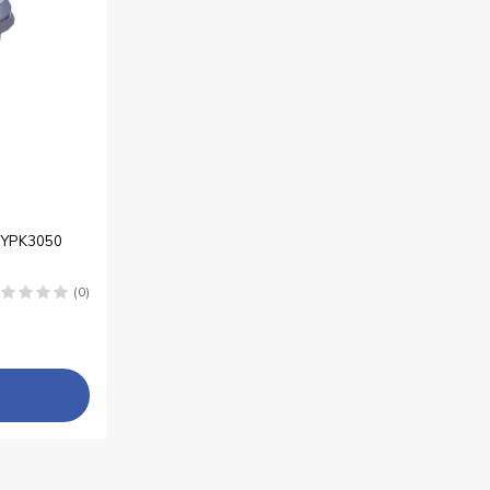
i, YPK3050
(0)