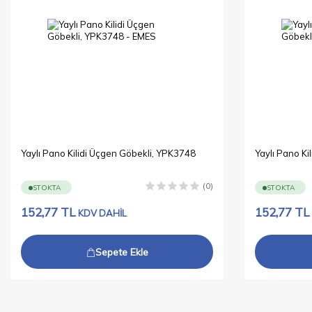
Yaylı Pano Kilidi Üçgen Göbekli, YPK3748
Yaylı Pano Ki
(0)
STOKTA
STOKTA
152,77
TL
152,77
TL
KDV DAHİL
Sepete Ekle