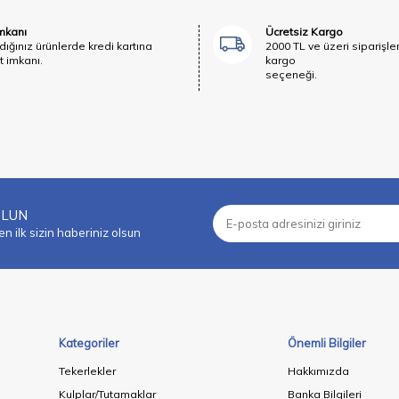
İmkanı
Ücretsiz Kargo
dığınız ürünlerde kredi kartına
2000 TL ve üzeri siparişle
t imkanı.
kargo
seçeneği.
OLUN
 ilk sizin haberiniz olsun
Kategoriler
Önemli Bilgiler
Tekerlekler
Hakkımızda
Kulplar/Tutamaklar
Banka Bilgileri