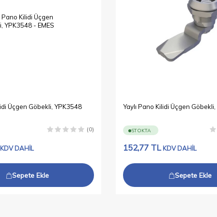
lidi Üçgen Göbekli, YPK3548
Yaylı Pano Kilidi Üçgen Göbekl
(0)
STOKTA
152,77
TL
KDV DAHİL
KDV DAHİL
Sepete Ekle
Sepete Ekle