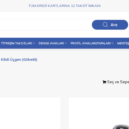
TÜM KREDİ KARTLARINA 12 TAKSİT İMKANI
Ara
TITREŞIM TAKOZLARI
DENGE AYAKLARI
PROFIL AYAKLARI/TAPALARI
MENTEŞ
 Kilidi Üçgen (Göbekli)
Seç ve Sepe