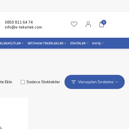
0850 811 64 74
0
info@e-tekerlek.com
ELER/KILITLER
SET/TAKIM TEKERLEKLER
ZINCIRLER
KAYIŞ
te Ekle
Sadece Stoktakiler