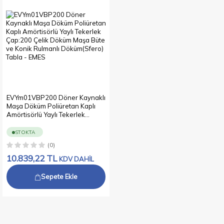
EVYm01VBP200 Döner Kaynaklı
Maşa Döküm Poliüretan Kaplı
Amörtisörlü Yaylı Tekerlek
Çap:200 Çelik Döküm Maşa Büte
ve Konik Rulmanlı Döküm(Sfero)
STOKTA
Tabla
(0)
10.839,22
TL
KDV DAHİL
Sepete Ekle