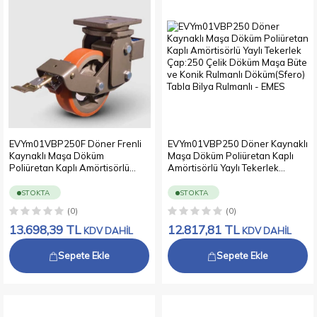
EVYm01VBP250F Döner Frenli
EVYm01VBP250 Döner Kaynaklı
Kaynaklı Maşa Döküm
Maşa Döküm Poliüretan Kaplı
Poliüretan Kaplı Amörtisörlü
Amörtisörlü Yaylı Tekerlek
Yaylı Tekerlek Çap:250 Çelik
Çap:250 Çelik Döküm Maşa Büte
Döküm Maşa Büte ve Konik
ve Konik Rulmanlı Döküm(Sfero)
STOKTA
STOKTA
Rulmanlı Döküm(Sfero) Tabla
Tabla Bilya Rulmanlı
(0)
(0)
Bilya Rulmanlı
13.698,39
TL
12.817,81
TL
KDV DAHİL
KDV DAHİL
Sepete Ekle
Sepete Ekle