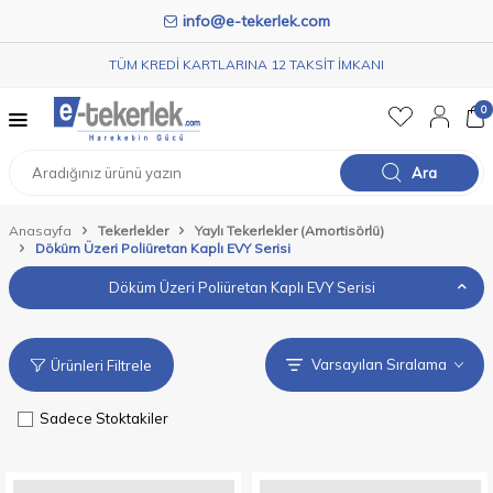
info@e-tekerlek.com
TÜM KREDİ KARTLARINA 12 TAKSİT İMKANI
0
Ara
Anasayfa
Tekerlekler
Yaylı Tekerlekler (Amortisörlü)
Döküm Üzeri Poliüretan Kaplı EVY Serisi
Döküm Üzeri Poliüretan Kaplı EVY Serisi
Ürünleri Filtrele
Sadece Stoktakiler