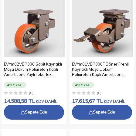
EVYm02VBP300 Sabit Kaynaklı
EVYm01VBP300F Döner Frenli
Maşa Döküm Poliüretan Kaplı
Kaynaklı Maşa Döküm
Amörtisörlü Yaylı Tekerlek
Poliüretan Kaplı Amörtisörlü
Çap:300 Çelik Döküm Maşa Büte
Yaylı Tekerlek Çap:300 Çelik
ve Konik Rulmanlı Döküm(Sfero)
Döküm Maşa Büte ve Konik
STOKTA
STOKTA
Tabla Bilya Rulmanlı
Rulmanlı Döküm(Sfero) Tabla
(0)
(0)
Bilya Rulmanlı
14.588,58
TL
17.615,67
TL
KDV DAHİL
KDV DAHİL
Sepete Ekle
Sepete Ekle