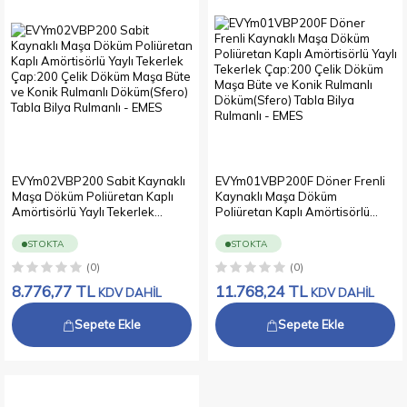
EVYm02VBP200 Sabit Kaynaklı
EVYm01VBP200F Döner Frenli
Maşa Döküm Poliüretan Kaplı
Kaynaklı Maşa Döküm
Amörtisörlü Yaylı Tekerlek
Poliüretan Kaplı Amörtisörlü
Çap:200 Çelik Döküm Maşa Büte
Yaylı Tekerlek Çap:200 Çelik
ve Konik Rulmanlı Döküm(Sfero)
Döküm Maşa Büte ve Konik
STOKTA
STOKTA
Tabla Bilya Rulmanlı
Rulmanlı Döküm(Sfero) Tabla
(0)
(0)
Bilya Rulmanlı
8.776,77
TL
11.768,24
TL
KDV DAHİL
KDV DAHİL
Sepete Ekle
Sepete Ekle