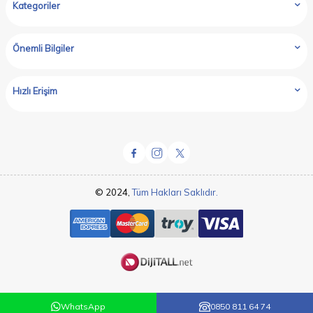
Kategoriler
Önemli Bilgiler
Hızlı Erişim
© 2024,
Tüm Hakları Saklıdır.
WhatsApp
0850 811 64 74
T
-Soft
E-Ticaret
Sistemleriyle Hazırlanmıştır.