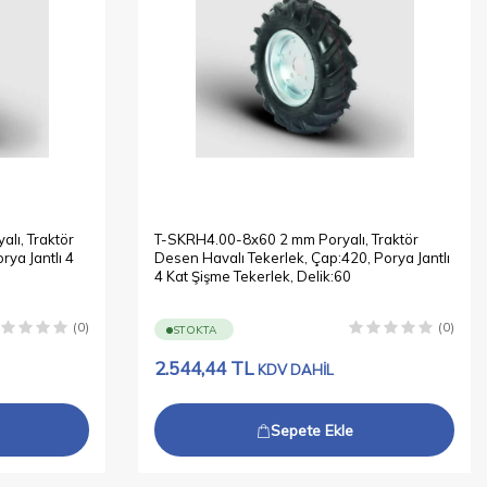
lı, Traktör
T-SKRH4.00-8x60 2 mm Poryalı, Traktör
ya Jantlı 4
Desen Havalı Tekerlek, Çap:420, Porya Jantlı
4 Kat Şişme Tekerlek, Delik:60
(0)
(0)
STOKTA
2.544,44
TL
KDV DAHİL
Sepete Ekle