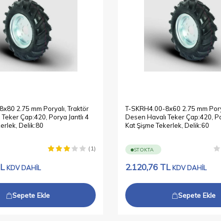
x80 2.75 mm Poryalı, Traktör
T-SKRH4.00-8x60 2.75 mm Porya
Teker Çap:420, Porya Jantlı 4
Desen Havalı Teker Çap:420, Por
erlek, Delik:80
Kat Şişme Tekerlek, Delik:60
(1)
STOKTA
L
2.120,76
TL
KDV DAHİL
KDV DAHİL
Sepete Ekle
Sepete Ekle