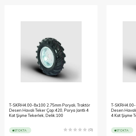
T-SKRH4.00-8x100 2.75mm Poryalı, Traktör
T-SKRH4.00-8
Desen Havalı Teker Çap:420, Porya Jantlı 4
Desen Havalı 
Kat Şişme Tekerlek, Delik:100
4 Kat Şişme T
(0)
STOKTA
STOKTA