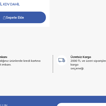
L
KDV DAHİL
Sepete Ekle
İmkanı
Ücretsiz Kargo
dığınız ürünlerde kredi kartına
2000 TL ve üzeri siparişle
t imkanı.
kargo
seçeneği.
OLUN