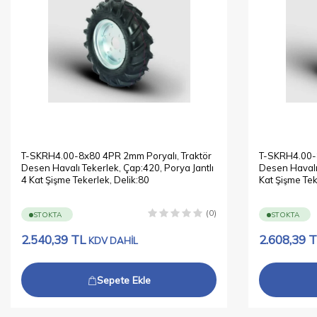
T-SKRH4.00-8x80 4PR 2mm Poryalı, Traktör
T-SKRH4.00-8
Desen Havalı Tekerlek, Çap:420, Porya Jantlı
Desen Havalı 
4 Kat Şişme Tekerlek, Delik:80
Kat Şişme Tek
(0)
STOKTA
STOKTA
2.540,39
TL
2.608,39
T
KDV DAHİL
Sepete Ekle