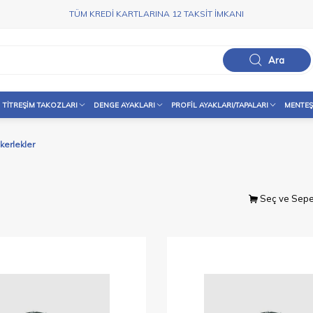
TÜM KREDİ KARTLARINA 12 TAKSİT İMKANI
Ara
TITREŞIM TAKOZLARI
DENGE AYAKLARI
PROFIL AYAKLARI/TAPALARI
MENTEŞ
kerlekler
Seç ve Sepe