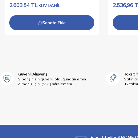
2.603,54
TL
2.536,96
T
KDV DAHİL
Sepete Ekle
Güvenli Alışveriş
Taksit 
Siparişinizin güvenli olduğundan emin
Satın al
olmanız için (SSL) şifrelemesi.
12 taksi
E-BÜLTENE ABONE 