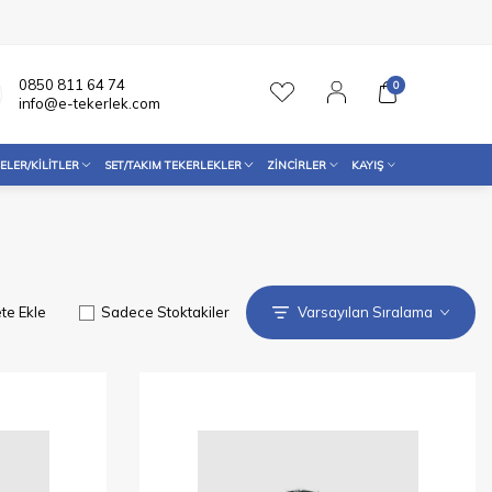
0850 811 64 74
0
info@e-tekerlek.com
ELER/KILITLER
SET/TAKIM TEKERLEKLER
ZINCIRLER
KAYIŞ
te Ekle
Sadece Stoktakiler