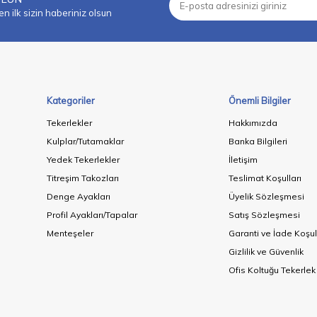
 ilk sizin haberiniz olsun
Kategoriler
Önemli Bilgiler
Tekerlekler
Hakkımızda
Kulplar/Tutamaklar
Banka Bilgileri
Yedek Tekerlekler
İletişim
Titreşim Takozları
Teslimat Koşulları
Denge Ayakları
Üyelik Sözleşmesi
Profil Ayakları/Tapalar
Satış Sözleşmesi
Menteşeler
Garanti ve İade Koşul
Gizlilik ve Güvenlik
Ofis Koltuğu Tekerlek