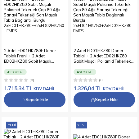
2 Adet ED01HKZ80F Döner
2 Adet ED01HKZ80 Döner
Tablalı Frenli + 2 Adet
Tablalı + 2 Adet ED02HKZ80
ED02HKZ80 Sabit Maşalı
Sabit Maşalı Poliamid Tekerlek
Poliamid Tekerlek Çap:80 Ağır
Çap:80 Ağır Sanayi Tekerleği
Sanayi Tekerleği Sarı Maşalı
Sarı Maşalı Tabla Bağlantılı
STOKTA
STOKTA
Tabla Bağlantılı Burçlu
Burçlu
(0)
(0)
2xED01HKZ80F+2xED02HKZ80
2xED01HKZ80+2xED02HKZ80
1.715,34
TL
1.326,04
TL
KDV DAHİL
KDV DAHİL
Sepete Ekle
Sepete Ekle
YENI
YENI