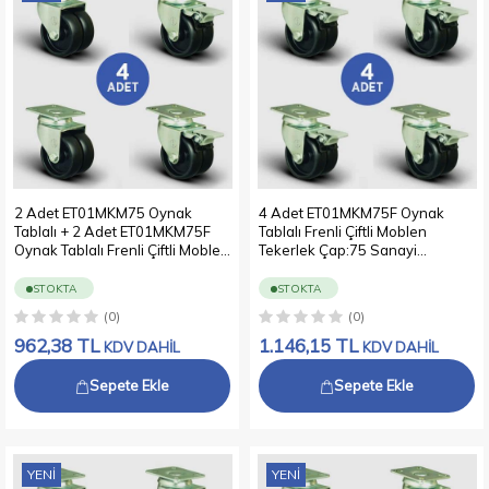
2 Adet ET01MKM75 Oynak
4 Adet ET01MKM75F Oynak
Tablalı + 2 Adet ET01MKM75F
Tablalı Frenli Çiftli Moblen
Oynak Tablalı Frenli Çiftli Moblen
Tekerlek Çap:75 Sanayi
Tekerlek Çap:75 Sanayi
Tekerleği Burçlu Oynak Tabla
Tekerleği Burçlu Oynak Tabla
Bağlantılı Polipropilen İkili Teker
STOKTA
STOKTA
Bağlantılı Polipropilen İkili Teker
4xET01MKM75F
(0)
(0)
2xET01MKM75+2xET01MKM75F
962,38
TL
1.146,15
TL
KDV DAHİL
KDV DAHİL
Sepete Ekle
Sepete Ekle
YENI
YENI