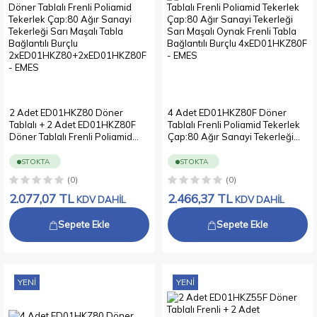
2 Adet ED01HKZ80 Döner
4 Adet ED01HKZ80F Döner
Tablalı + 2 Adet ED01HKZ80F
Tablalı Frenli Poliamid Tekerlek
Döner Tablalı Frenli Poliamid
Çap:80 Ağır Sanayi Tekerleği
Tekerlek Çap:80 Ağır Sanayi
Sarı Maşalı Oynak Frenli Tabla
Tekerleği Sarı Maşalı Tabla
Bağlantılı Burçlu 4xED01HKZ80F
STOKTA
STOKTA
Bağlantılı Burçlu
(0)
(0)
2xED01HKZ80+2xED01HKZ80F
2.077,07
TL
2.466,37
TL
KDV DAHİL
KDV DAHİL
Sepete Ekle
Sepete Ekle
YENI
YENI