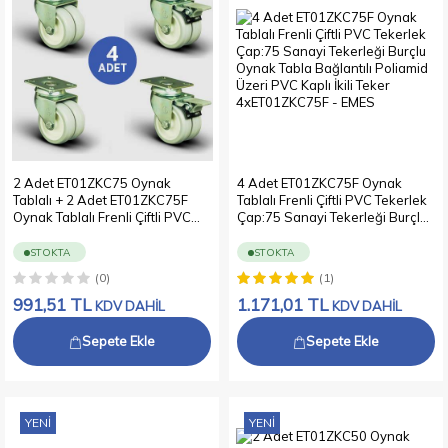
2 Adet ET01ZKC75 Oynak
4 Adet ET01ZKC75F Oynak
Tablalı + 2 Adet ET01ZKC75F
Tablalı Frenli Çiftli PVC Tekerlek
Oynak Tablalı Frenli Çiftli PVC
Çap:75 Sanayi Tekerleği Burçlu
Tekerlek Çap:75 Sanayi
Oynak Tabla Bağlantılı Poliamid
Tekerleği Burçlu Oynak Tabla
Üzeri PVC Kaplı İkili Teker
STOKTA
STOKTA
Bağlantılı Poliamid Üzeri PVC
4xET01ZKC75F
(0)
(1)
Kaplı İkili Teker
2xET01ZKC75+2xET01ZKC75F
991,51
TL
1.171,01
TL
KDV DAHİL
KDV DAHİL
Sepete Ekle
Sepete Ekle
YENI
YENI