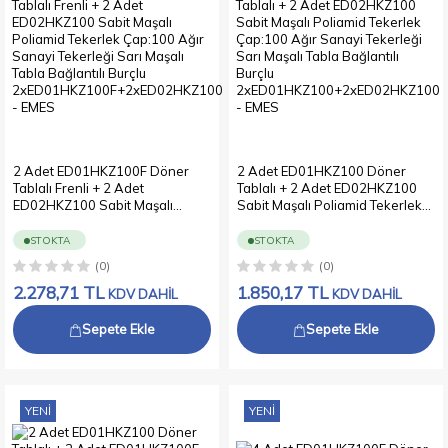
2 Adet ED01HKZ100F Döner
2 Adet ED01HKZ100 Döner
Tablalı Frenli + 2 Adet
Tablalı + 2 Adet ED02HKZ100
ED02HKZ100 Sabit Maşalı
Sabit Maşalı Poliamid Tekerlek
Poliamid Tekerlek Çap:100 Ağır
Çap:100 Ağır Sanayi Tekerleği
Sanayi Tekerleği Sarı Maşalı
Sarı Maşalı Tabla Bağlantılı
STOKTA
STOKTA
Tabla Bağlantılı Burçlu
Burçlu
(0)
(0)
2xED01HKZ100F+2xED02HKZ100
2xED01HKZ100+2xED02HKZ100
2.278,71
TL
1.850,17
TL
KDV DAHİL
KDV DAHİL
Sepete Ekle
Sepete Ekle
YENI
YENI