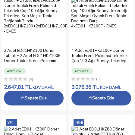
2 Adet ED01HKZ100 Döner
4 Adet ED01HKZ100F Döner
Tablalı + 2 Adet ED01HKZ100F
Tablalı Frenli Poliamid Tekerlek
Döner Tablalı Frenli Poliamid
Çap:100 Ağır Sanayi Tekerleği
Tekerlek Çap:100 Ağır Sanayi
Sarı Maşalı Oynak Frenli Tabla
Tekerleği Sarı Maşalı Tabla
Bağlantılı Burçlu
STOKTA
STOKTA
Bağlantılı Burçlu
4xED01HKZ100F
(0)
(0)
2xED01HKZ100+2xED01HKZ100F
2.647,81
TL
3.076,36
TL
KDV DAHİL
KDV DAHİL
Sepete Ekle
Sepete Ekle
YENI
YENI