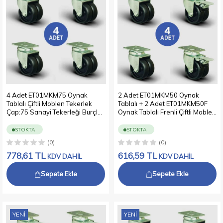
4 Adet ET01MKM75 Oynak
2 Adet ET01MKM50 Oynak
Tablalı Çiftli Moblen Tekerlek
Tablalı + 2 Adet ET01MKM50F
Çap:75 Sanayi Tekerleği Burçlu
Oynak Tablalı Frenli Çiftli Moblen
Oynak Tabla Bağlantılı
Tekerlek Çap:50 Sanayi
Polipropilen İkili Teker
Tekerleği Burçlu Oynak Tabla
STOKTA
STOKTA
4xET01MKM75
Bağlantılı Polipropilen İkili Teker
(0)
(0)
2xET01MKM50+2xET01MKM50F
778,61
TL
616,59
TL
KDV DAHİL
KDV DAHİL
Sepete Ekle
Sepete Ekle
YENI
YENI