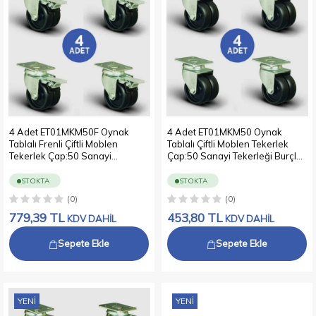
4 Adet ET01MKM50F Oynak
4 Adet ET01MKM50 Oynak
Tablalı Frenli Çiftli Moblen
Tablalı Çiftli Moblen Tekerlek
Tekerlek Çap:50 Sanayi
Çap:50 Sanayi Tekerleği Burçlu
Tekerleği Burçlu Oynak Tabla
Oynak Tabla Bağlantılı
Bağlantılı Polipropilen İkili Teker
Polipropilen İkili Teker
STOKTA
STOKTA
4xET01MKM50F
4xET01MKM50
(0)
(0)
779,39
TL
453,80
TL
KDV DAHİL
KDV DAHİL
Sepete Ekle
Sepete Ekle
YENI
YENI