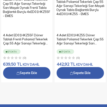
4 Adet ED01HKZ55F Döner
4 Adet ED01HKZ55 Döner
Tablalı Frenli Poliamid Tekerlek
Tablalı Poliamid Tekerlek Çap:55
Çap:55 Ağır Sanayi Tekerleği
Ağır Sanayi Tekerleği Sarı
Sarı Maşalı Oynak Frenli Tabla
Maşalı Oynak Tabla Bağlantılı
Bağlantılı Burçlu 4xED01HKZ55F
Burçlu 4xED01HKZ55
STOKTA
STOKTA
(0)
(0)
639,50
TL
442,92
TL
KDV DAHİL
KDV DAHİL
Sepete Ekle
Sepete Ekle