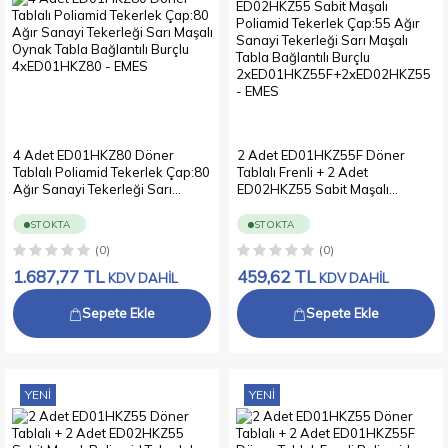
4 Adet ED01HKZ80 Döner
2 Adet ED01HKZ55F Döner
Tablalı Poliamid Tekerlek Çap:80
Tablalı Frenli + 2 Adet
Ağır Sanayi Tekerleği Sarı
ED02HKZ55 Sabit Maşalı
Maşalı Oynak Tabla Bağlantılı
Poliamid Tekerlek Çap:55 Ağır
Burçlu 4xED01HKZ80
Sanayi Tekerleği Sarı Maşalı
STOKTA
STOKTA
Tabla Bağlantılı Burçlu
(0)
(0)
2xED01HKZ55F+2xED02HKZ55
1.687,77
TL
459,62
TL
KDV DAHİL
KDV DAHİL
Sepete Ekle
Sepete Ekle
YENI
YENI