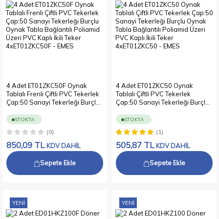
4 Adet ET01ZKC50F Oynak
4 Adet ET01ZKC50 Oynak
Tablalı Frenli Çiftli PVC Tekerlek
Tablalı Çiftli PVC Tekerlek
Çap:50 Sanayi Tekerleği Burçlu
Çap:50 Sanayi Tekerleği Burçlu
Oynak Tabla Bağlantılı Poliamid
Oynak Tabla Bağlantılı Poliamid
Üzeri PVC Kaplı İkili Teker
Üzeri PVC Kaplı İkili Teker
STOKTA
STOKTA
4xET01ZKC50F
4xET01ZKC50
(0)
(1)
850,09
TL
505,87
TL
KDV DAHİL
KDV DAHİL
Sepete Ekle
Sepete Ekle
YENI
YENI