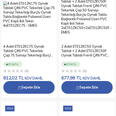
4 Adet ET01ZKC75 Oynak
2 Adet ET01ZKC50 Oynak
Tablalı Çiftli PVC Tekerlek
Tablalı + 2 Adet ET01ZKC50F
Çap:75 Sanayi Tekerleği Burçlu
Oynak Tablalı Frenli Çiftli PVC
Oynak Tabla Bağlantılı Poliamid
Tekerlek Çap:50 Sanayi
Üzeri PVC Kaplı İkili Teker
Tekerleği Burçlu Oynak Tabla
STOKTA
STOKTA
4xET01ZKC75
Bağlantılı Poliamid Üzeri PVC
(0)
(0)
Kaplı İkili Teker
812,02
TL
2xET01ZKC50+2xET01ZKC50F
677,98
TL
KDV DAHİL
KDV DAHİL
Sepete Ekle
Sepete Ekle
YENI
YENI