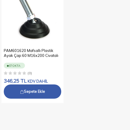
PAM601620 Mafsallı Plastik
Ayak Çap:60 M16x200 Civatalı
STOKTA
(0)
346,25
TL
KDV DAHİL
Sepete Ekle