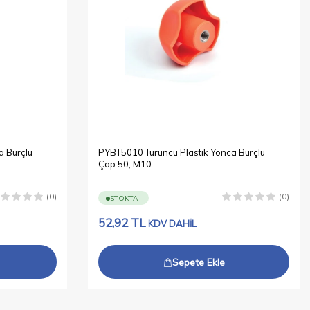
a Burçlu
PYBT5010 Turuncu Plastik Yonca Burçlu
Çap:50, M10
(0)
(0)
STOKTA
52,92
TL
KDV DAHİL
Sepete Ekle