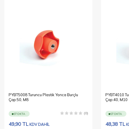
PYBT5008 Turuncu Plastik Yonca Burçlu
PYBT4010 Tur
Çap:50, M8
Çap:40, M10
(0)
STOKTA
STOKTA
49,90
TL
48,38
TL
KDV DAHİL
K