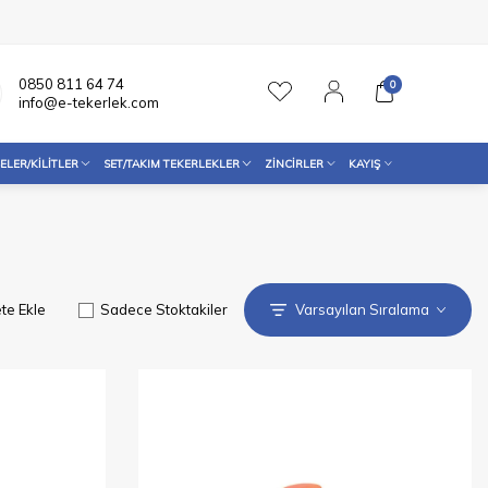
0850 811 64 74
0
info@e-tekerlek.com
ELER/KILITLER
SET/TAKIM TEKERLEKLER
ZINCIRLER
KAYIŞ
te Ekle
Sadece Stoktakiler