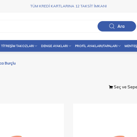
TÜM KREDİ KARTLARINA 12 TAKSİT İMKANI
Ara
TITREŞIM TAKOZLARI
DENGE AYAKLARI
PROFIL AYAKLARI/TAPALARI
MENTEŞ
ca Burçlu
Seç ve Sepe