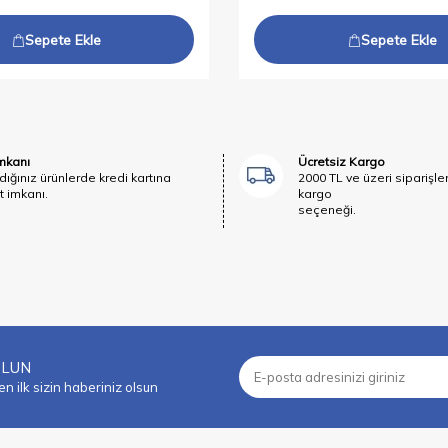
Sepete Ekle
Sepete Ekle
İmkanı
Ücretsiz Kargo
dığınız ürünlerde kredi kartına
2000 TL ve üzeri siparişle
t imkanı.
kargo
seçeneği.
OLUN
 ilk sizin haberiniz olsun