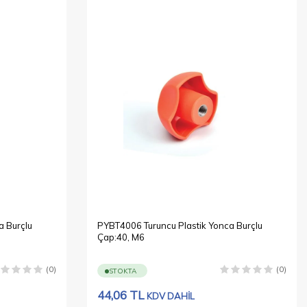
a Burçlu
PYBT4006 Turuncu Plastik Yonca Burçlu
Çap:40, M6
(0)
(0)
STOKTA
44,06
TL
KDV DAHİL