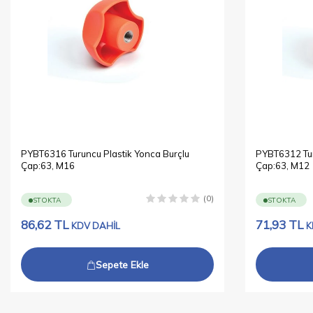
PYBT6316 Turuncu Plastik Yonca Burçlu
PYBT6312 Tur
Çap:63, M16
Çap:63, M12
(0)
STOKTA
STOKTA
86,62
TL
71,93
TL
KDV DAHİL
K
Sepete Ekle