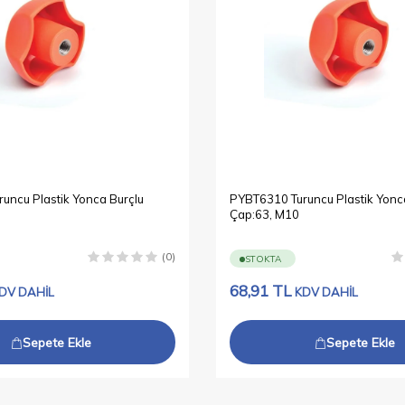
uncu Plastik Yonca Burçlu
PYBT6310 Turuncu Plastik Yonc
Çap:63, M10
(0)
STOKTA
68,91
TL
DV DAHİL
KDV DAHİL
Sepete Ekle
Sepete Ekle