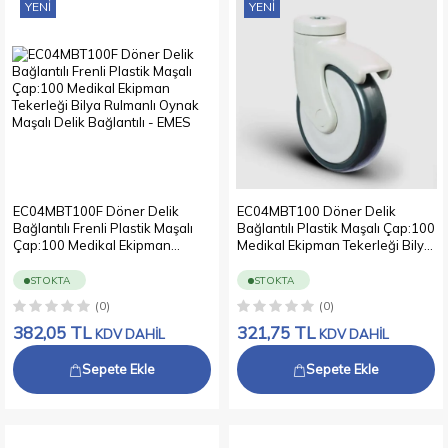
YENI
YENI
EC04MBT100F Döner Delik
EC04MBT100 Döner Delik
Bağlantılı Frenli Plastik Maşalı
Bağlantılı Plastik Maşalı Çap:100
Çap:100 Medikal Ekipman
Medikal Ekipman Tekerleği Bilya
Tekerleği Bilya Rulmanlı Oynak
Rulmanlı Oynak Maşalı Delik
Maşalı Delik Bağlantılı
Bağlantılı
STOKTA
STOKTA
(0)
(0)
382,05
TL
321,75
TL
KDV DAHİL
KDV DAHİL
Sepete Ekle
Sepete Ekle