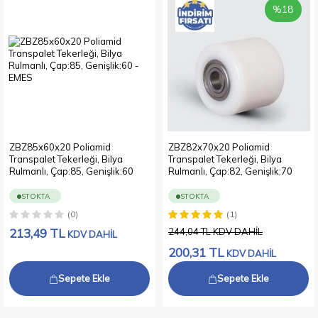
%
18
ZBZ85x60x20 Poliamid
ZBZ82x70x20 Poliamid
Transpalet Tekerleği, Bilya
Transpalet Tekerleği, Bilya
Rulmanlı, Çap:85, Genişlik:60
Rulmanlı, Çap:82, Genişlik:70
STOKTA
STOKTA
(0)
(1)
213,49
TL
244,04
TL
KDV DAHİL
KDV DAHİL
200,31
TL
KDV DAHİL
Sepete Ekle
Sepete Ekle