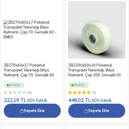
ZBZ70x60x17 Poliamid
ZBZ200x50x20 Poliamid
Transpalet Tekerleği Bilya
Transpalet Tekerleği, Bilya
Rulmanlı, Çap:70, Genişlik:60
Rulmanlı, Çap:200, Genişlik:50
STOKTA
STOKTA
(0)
(1)
222,19
TL
448,02
TL
KDV DAHİL
KDV DAHİL
Sepete Ekle
Sepete Ekle