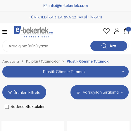
info@e-tekerlek.com
TÜM KREDİ KARTLARINA 12 TAKSİT İMKANI
0
Ara
Anasayfa
Kulplar / Tutamaklar
Plastik Gömme Tutamak
Plastik Gömme Tutamak
Ürünleri Filtrele
Sadece Stoktakiler