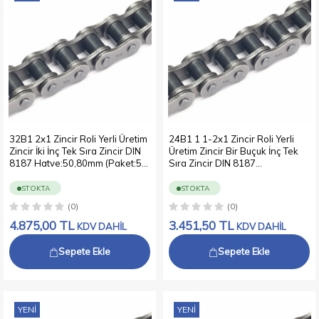
32B1 2x1 Zincir Roli Yerli Üretim
24B1 1 1-2x1 Zincir Roli Yerli
Zincir İki İnç Tek Sıra Zincir DIN
Üretim Zincir Bir Buçuk İnç Tek
8187 Hatve:50,80mm (Paket:5
Sıra Zincir DIN 8187
metre)
Hatve:38,10mm (Paket:5 metre)
STOKTA
STOKTA
(0)
(0)
4.875,00
TL
3.451,50
TL
KDV DAHİL
KDV DAHİL
Sepete Ekle
Sepete Ekle
YENI
YENI