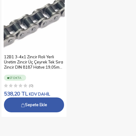
12B1 3-4x1 Zincir Roli Yerli
Üretim Zincir Üç Çeyrek Tek Sıra
Zincir DIN 8187 Hatve:19,05mm
(Paket:5 metre)
STOKTA
(0)
538,20
TL
KDV DAHİL
Sepete Ekle