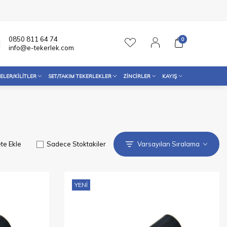
0850 811 64 74
0
info@e-tekerlek.com
ELER/KILITLER
SET/TAKIM TEKERLEKLER
ZINCIRLER
KAYIŞ
te Ekle
Sadece Stoktakiler
YENI