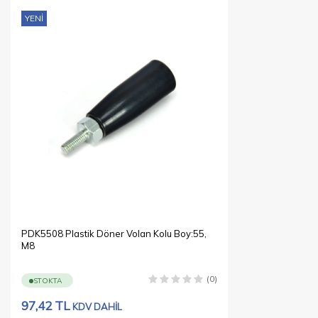
YENI
PDK5508 Plastik Döner Volan Kolu Boy:55,
M8
(0)
STOKTA
97,42
TL
KDV DAHİL