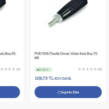
olu Boy:55,
PDK7006 Plastik Döner Volan Kolu Boy:70,
M6
(0)
(0)
STOKTA
109,73
TL
KDV DAHİL
Sepete Ekle