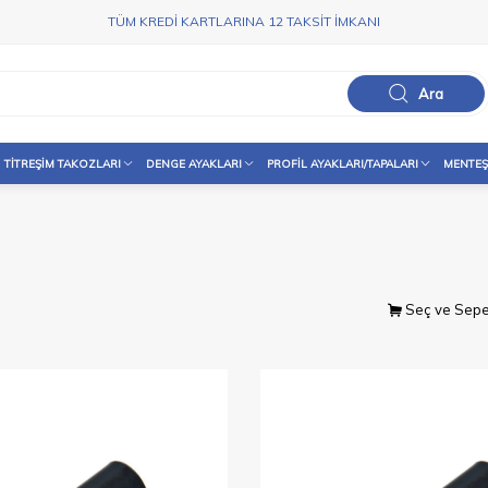
TÜM KREDİ KARTLARINA 12 TAKSİT İMKANI
Ara
TITREŞIM TAKOZLARI
DENGE AYAKLARI
PROFIL AYAKLARI/TAPALARI
MENTEŞ
Seç ve Sepe