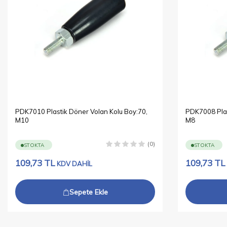
PDK7010 Plastik Döner Volan Kolu Boy:70,
PDK7008 Plas
M10
M8
(0)
STOKTA
STOKTA
109,73
TL
109,73
TL
KDV DAHİL
Sepete Ekle