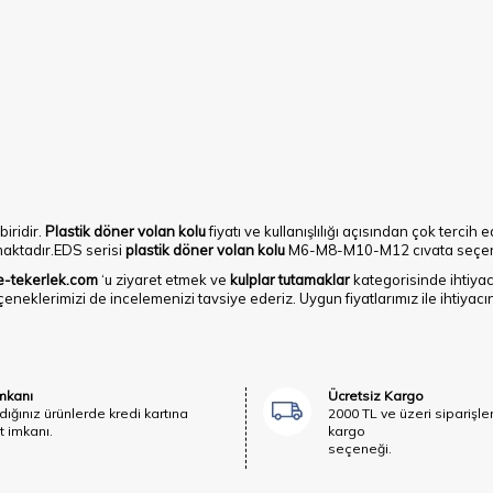
iridir.
Plastik döner volan kolu
fiyatı ve kullanışlılığı açısından çok tercih 
aktadır.EDS serisi
plastik döner volan
kolu
M6-M8-M10-M12 cıvata seçene
e-tekerlek.com
‘u ziyaret etmek ve
kulplar tutamaklar
kategorisinde ihtiya
eçeneklerimizi de incelemenizi tavsiye ederiz. Uygun fiyatlarımız ile ihtiyacı
İmkanı
Ücretsiz Kargo
dığınız ürünlerde kredi kartına
2000 TL ve üzeri siparişle
t imkanı.
kargo
seçeneği.