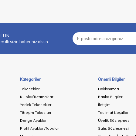
OLUN
 ilk sizin haberiniz olsun
Kategoriler
Önemli Bilgiler
Tekerlekler
Hakkımızda
Kulplar/Tutamaklar
Banka Bilgileri
Yedek Tekerlekler
İletişim
Titreşim Takozları
Teslimat Koşulları
Denge Ayakları
Üyelik Sözleşmesi
Profil Ayakları/Tapalar
Satış Sözleşmesi