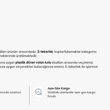
edilen ürünler arasındadır.
E-tekerlek
, kuplar/tutamaklar kategorisi
klerinde üretilmektedir.
cına uygun
plastik döner volan kolu
ebatları arasında seçiminizi
nıza uygun seçenekleri bulacağınıza eminiz. E-tekerlek ile işlerinizi
Aynı Gün Kargo
rinizde ücretsiz
Stoktaki ürünlerde aynı gün kargo
fırsatı.