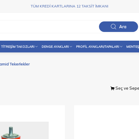
TÜM KREDİ KARTLARINA 12 TAKSİT İMKANI
Ara
TITREŞIM TAKOZLARI
DENGE AYAKLARI
PROFIL AYAKLARI/TAPALARI
MENTEŞ
iamid Tekerlekler
Seç ve Sepe