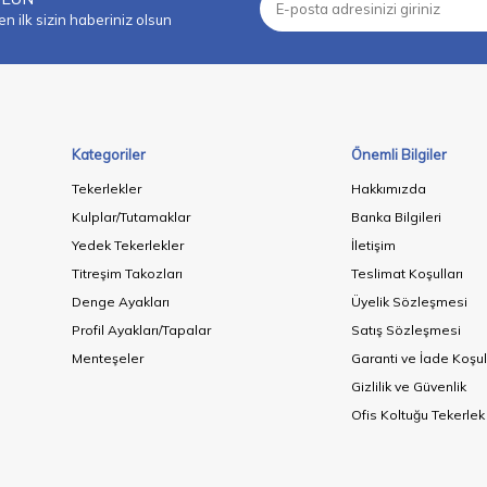
 ilk sizin haberiniz olsun
Kategoriler
Önemli Bilgiler
Tekerlekler
Hakkımızda
Kulplar/Tutamaklar
Banka Bilgileri
Yedek Tekerlekler
İletişim
Titreşim Takozları
Teslimat Koşulları
Denge Ayakları
Üyelik Sözleşmesi
Profil Ayakları/Tapalar
Satış Sözleşmesi
Menteşeler
Garanti ve İade Koşul
Gizlilik ve Güvenlik
Ofis Koltuğu Tekerlek