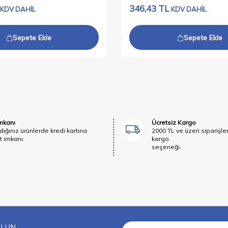
346,43
TL
KDV DAHİL
KDV DAHİL
Sepete Ekle
Sepete Ekle
İmkanı
Ücretsiz Kargo
dığınız ürünlerde kredi kartına
2000 TL ve üzeri siparişle
t imkanı.
kargo
seçeneği.
OLUN