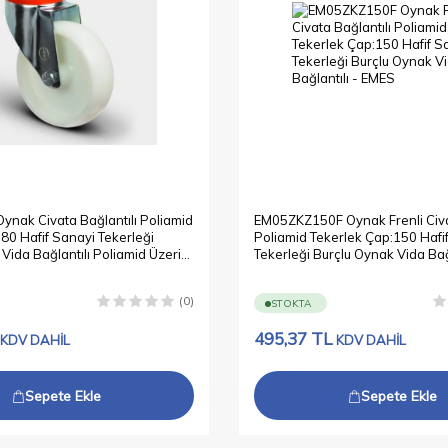
nak Civata Bağlantılı Poliamid
EM05ZKZ150F Oynak Frenli Civat
80 Hafif Sanayi Tekerleği
Poliamid Tekerlek Çap:150 Hafi
Vida Bağlantılı Poliamid Üzeri
Tekerleği Burçlu Oynak Vida Bağ
plamalı
(0)
STOKTA
495,37
TL
KDV DAHİL
KDV DAHİL
Sepete Ekle
Sepete Ekle