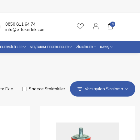
0850 811 64 74
0
info@e-tekerlek.com
ELER/KILITLER
SET/TAKIM TEKERLEKLER
ZINCIRLER
KAYIŞ
te Ekle
Sadece Stoktakiler