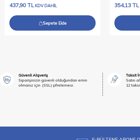
437,90
TL
354,13
TL
KDV DAHİL
Sepete Ekle
Güvenli Alışveriş
Taksit 
Siparişinizin güvenli olduğundan emin
Satın al
olmanız için (SSL) şifrelemesi.
12 taksi
E-BÜLTENE ABONE 