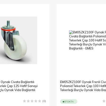
ynak Civata Bağlantılı
EM05ZKZ100F Oynak Frenli Civat
erlek Çap:125 Hafif Sanayi
Poliamid Tekerlek Çap:100 Hafi
çlu Oynak Vida Bağlantılı
Tekerleği Burçlu Oynak Vida Bağ
(0)
STOKTA