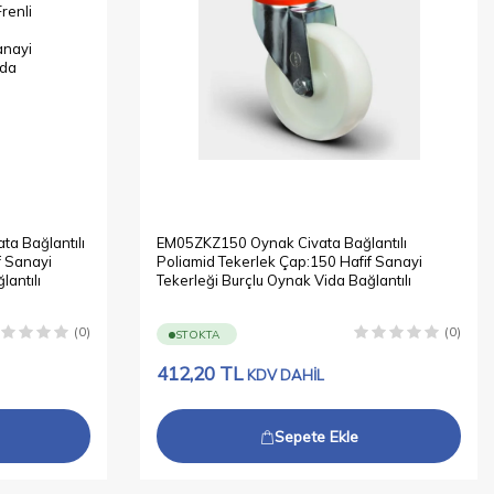
a Bağlantılı
EM05ZKZ150 Oynak Civata Bağlantılı
f Sanayi
Poliamid Tekerlek Çap:150 Hafif Sanayi
lantılı
Tekerleği Burçlu Oynak Vida Bağlantılı
(0)
(0)
STOKTA
412,20
TL
KDV DAHİL
Sepete Ekle