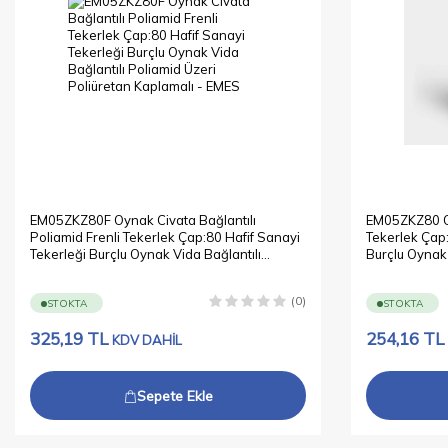
EM05ZKZ80F Oynak Civata Bağlantılı
EM05ZKZ80 Oy
Poliamid Frenli Tekerlek Çap:80 Hafif Sanayi
Tekerlek Çap:
Tekerleği Burçlu Oynak Vida Bağlantılı
Burçlu Oynak 
Poliamid Üzeri Poliüretan Kaplamalı
Poliüretan Ka
(0)
STOKTA
STOKTA
325,19
TL
254,16
TL
KDV DAHİL
Sepete Ekle