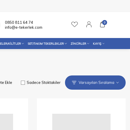
0850 811 64 74
0
info@e-tekerlek.com
ELER/KILITLER
SET/TAKIM TEKERLEKLER
ZINCIRLER
KAYIŞ
te Ekle
Sadece Stoktakiler