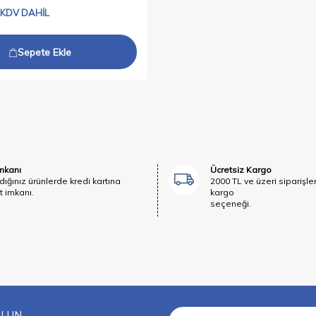
KDV DAHİL
Sepete Ekle
İmkanı
Ücretsiz Kargo
dığınız ürünlerde kredi kartına
2000 TL ve üzeri siparişle
t imkanı.
kargo
seçeneği.
OLUN