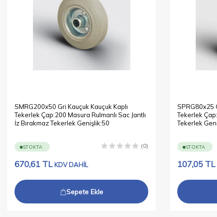
SMRG200x50 Gri Kauçuk Kauçuk Kaplı
SPRG80x25 Gr
Tekerlek Çap:200 Masura Rulmanlı Sac Jantlı
Tekerlek Çap:
İz Bırakmaz Tekerlek Genişlik:50
Tekerlek Geni
(0)
STOKTA
STOKTA
670,61
TL
107,05
TL
KDV DAHİL
Sepete Ekle