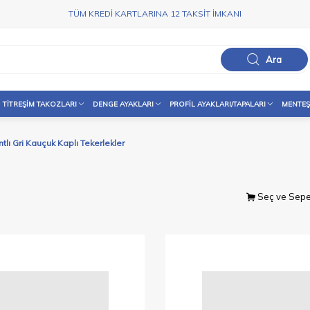
TÜM KREDİ KARTLARINA 12 TAKSİT İMKANI
Ara
TITREŞIM TAKOZLARI
DENGE AYAKLARI
PROFIL AYAKLARI/TAPALARI
MENTEŞ
ntlı Gri Kauçuk Kaplı Tekerlekler
Seç ve Sepe