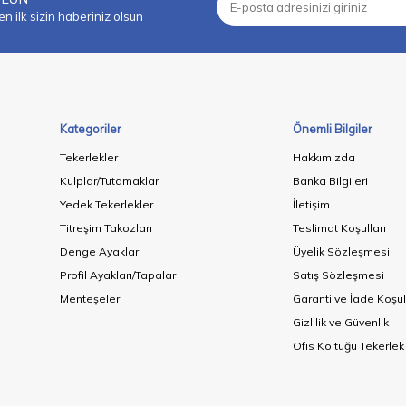
 ilk sizin haberiniz olsun
Kategoriler
Önemli Bilgiler
Tekerlekler
Hakkımızda
Kulplar/Tutamaklar
Banka Bilgileri
Yedek Tekerlekler
İletişim
Titreşim Takozları
Teslimat Koşulları
Denge Ayakları
Üyelik Sözleşmesi
Profil Ayakları/Tapalar
Satış Sözleşmesi
Menteşeler
Garanti ve İade Koşul
Gizlilik ve Güvenlik
Ofis Koltuğu Tekerlek