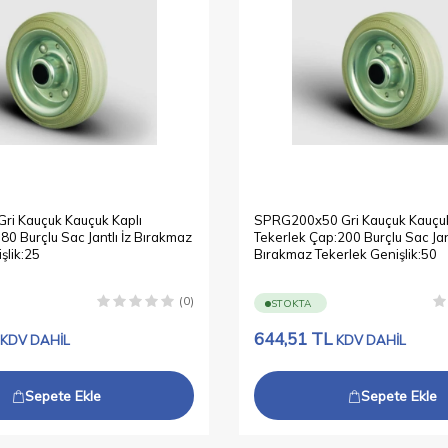
i Kauçuk Kauçuk Kaplı
SPRG200x50 Gri Kauçuk Kauçuk
80 Burçlu Sac Jantlı İz Bırakmaz
Tekerlek Çap:200 Burçlu Sac Jant
şlik:25
Bırakmaz Tekerlek Genişlik:50
(0)
STOKTA
644,51
TL
KDV DAHİL
KDV DAHİL
Sepete Ekle
Sepete Ekle