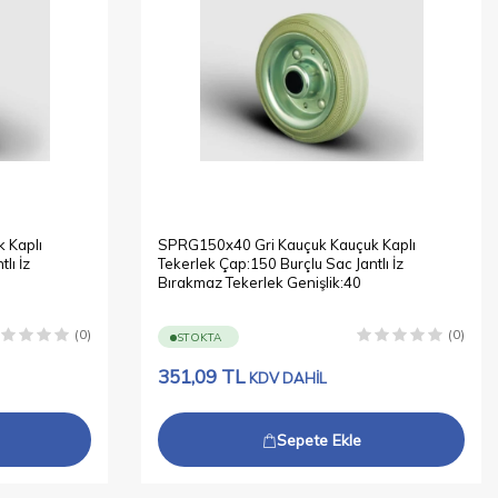
 Kaplı
SPRG150x40 Gri Kauçuk Kauçuk Kaplı
lı İz
Tekerlek Çap:150 Burçlu Sac Jantlı İz
Bırakmaz Tekerlek Genişlik:40
(0)
(0)
STOKTA
351,09
TL
KDV DAHİL
Sepete Ekle