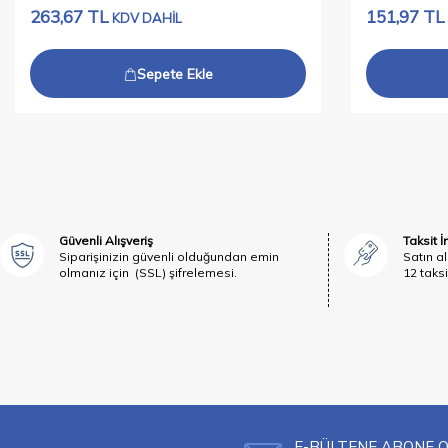
263,67
TL
151,97
TL
KDV DAHİL
Sepete Ekle
Güvenli Alışveriş
Taksit 
Siparişinizin güvenli olduğundan emin
Satın al
olmanız için (SSL) şifrelemesi.
12 taksi
E-BÜLTENE ABONE 