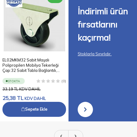
İndirimli ürün
fırsatlarını
kaçırma!
Stoklarla Sınırlıdır.
EL02MKM32 Sabit Maşalı
EM01SPR100 Döner Tablalı
Polipropilen Mobilya Tekerleği
Kauçuk Tekerlek Çap:100 Hafif
Çap:32 Sabit Tabla Bağlantılı,
Sanayi Tekerleği, Oynak Tabla
Burçlu Sehpa Tekeri
Bağlantılı, Burçlu
(0)
(
STOKTA
STOKTA
33,19
TL
KDV DAHİL
232,51
TL
KDV DAHİL
25,38
TL
200,51
TL
KDV DAHİL
KDV DAHİL
Sepete Ekle
Sepete Ekle