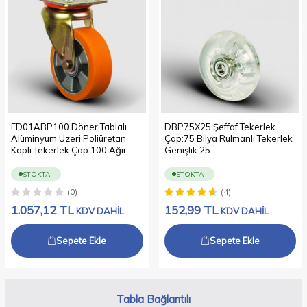
ED01ABP100 Döner Tablalı
DBP75X25 Şeffaf Tekerlek
Alüminyum Üzeri Poliüretan
Çap:75 Bilya Rulmanlı Tekerlek
Kaplı Tekerlek Çap:100 Ağır
Genişlik:25
Sanayi Tekerleği Sarı Maşalı
Oynak Tabla Bağlantılı Bilya
STOKTA
STOKTA
Rulmanlı
(0)
(4)
1.057,12
TL
152,99
TL
KDV DAHİL
KDV DAHİL
Sepete Ekle
Sepete Ekle
Tabla Bağlantılı