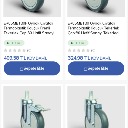
ER05MBT80F Oynak Civatalı
ER05MBT80 Oynak Civatalı
Termoplastik Kauçuk Frenli
Termoplastik Kauçuk Tekerlek
Tekerlek Çap:80 Hafif Sanayi
Çap:80 Hafif Sanayi Tekerleği
Tekerleği Oynak Vida Bağlantılı
Oynak Vida Bağlantılı Bilya
Bilya Rulmanlı Polipropilen Üzeri
Rulmanlı Polipropilen Üzeri
STOKTA
STOKTA
Termoplastik Kauçuk Kaplı Gri
Termoplastik Kauçuk Kaplı Gri
(0)
(0)
Teker
Teker
409,58
TL
324,98
TL
KDV DAHİL
KDV DAHİL
Sepete Ekle
Sepete Ekle