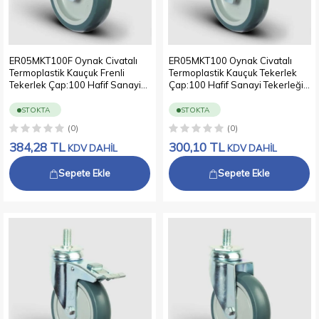
ER05MKT100F Oynak Civatalı
ER05MKT100 Oynak Civatalı
Termoplastik Kauçuk Frenli
Termoplastik Kauçuk Tekerlek
Tekerlek Çap:100 Hafif Sanayi
Çap:100 Hafif Sanayi Tekerleği
Tekerleği Oynak Vida Bağlantılı
Oynak Vida Bağlantılı Burçlu
Burçlu Polipropilen Üzeri
Polipropilen Üzeri Termoplastik
STOKTA
STOKTA
Termoplastik Kauçuk Kaplı Gri
Kauçuk Kaplı Gri Teker
(0)
(0)
Teker
384,28
TL
300,10
TL
KDV DAHİL
KDV DAHİL
Sepete Ekle
Sepete Ekle