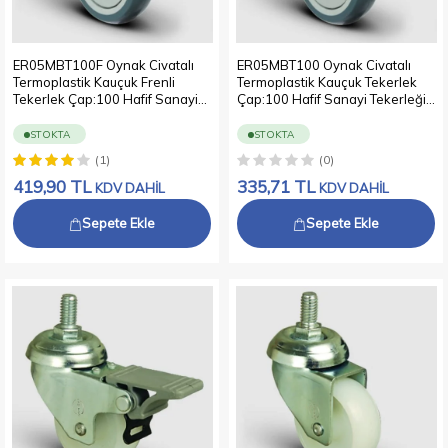
ER05MBT100F Oynak Civatalı
ER05MBT100 Oynak Civatalı
Termoplastik Kauçuk Frenli
Termoplastik Kauçuk Tekerlek
Tekerlek Çap:100 Hafif Sanayi
Çap:100 Hafif Sanayi Tekerleği
Tekerleği Oynak Vida Bağlantılı
Oynak Vida Bağlantılı Bilya
Bilya Rulmanlı Polipropilen Üzeri
Rulmanlı Polipropilen Üzeri
STOKTA
STOKTA
Termoplastik Kauçuk Kaplı Gri
Termoplastik Kauçuk Kaplı Gri
(1)
(0)
Teker
Teker
419,90
TL
335,71
TL
KDV DAHİL
KDV DAHİL
Sepete Ekle
Sepete Ekle