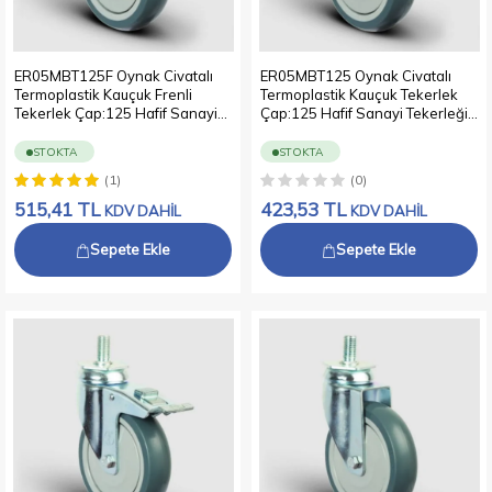
ER05MBT125F Oynak Civatalı
ER05MBT125 Oynak Civatalı
Termoplastik Kauçuk Frenli
Termoplastik Kauçuk Tekerlek
Tekerlek Çap:125 Hafif Sanayi
Çap:125 Hafif Sanayi Tekerleği
Tekerleği Oynak Vida Bağlantılı
Oynak Vida Bağlantılı Bilya
Bilya Rulmanlı Polipropilen Üzeri
Rulmanlı Polipropilen Üzeri
STOKTA
STOKTA
Termoplastik Kauçuk Kaplı Gri
Termoplastik Kauçuk Kaplı Gri
(1)
(0)
Teker
Teker
515,41
TL
423,53
TL
KDV DAHİL
KDV DAHİL
Sepete Ekle
Sepete Ekle