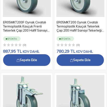
ER05MKT200F Oynak Civatalı
ER05MKT200 Oynak Civatalı
Termoplastik Kauçuk Frenli
Termoplastik Kauçuk Tekerlek
Tekerlek Çap:200 Hafif Sanayi
Çap:200 Hafif Sanayi Tekerleği
Tekerleği Oynak Vida Bağlantılı
Oynak Vida Bağlantılı Burçlu
Burçlu Polipropilen Üzeri
Polipropilen Üzeri Termoplastik
STOKTA
STOKTA
Termoplastik Kauçuk Kaplı Gri
Kauçuk Kaplı Gri Teker
(0)
(0)
Teker
887,95
TL
780,29
TL
KDV DAHİL
KDV DAHİL
Sepete Ekle
Sepete Ekle