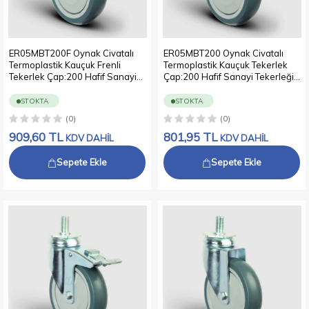
ER05MBT200F Oynak Civatalı
ER05MBT200 Oynak Civatalı
Termoplastik Kauçuk Frenli
Termoplastik Kauçuk Tekerlek
Tekerlek Çap:200 Hafif Sanayi
Çap:200 Hafif Sanayi Tekerleği
Tekerleği Oynak Vida Bağlantılı
Oynak Vida Bağlantılı Bilya
Bilya Rulmanlı Polipropilen Üzeri
Rulmanlı Polipropilen Üzeri
STOKTA
STOKTA
Termoplastik Kauçuk Kaplı Gri
Termoplastik Kauçuk Kaplı Gri
(0)
(0)
Teker
Teker
909,60
TL
801,95
TL
KDV DAHİL
KDV DAHİL
Sepete Ekle
Sepete Ekle