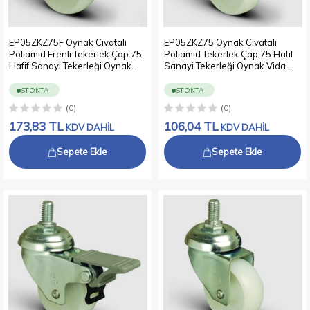
EP05ZKZ75F Oynak Civatalı
EP05ZKZ75 Oynak Civatalı
Poliamid Frenli Tekerlek Çap:75
Poliamid Tekerlek Çap:75 Hafif
Hafif Sanayi Tekerleği Oynak
Sanayi Tekerleği Oynak Vida
Vida Bağlantılı Burçlu Beyaz
Bağlantılı Burçlu Beyaz Kestamit
Kestamit Teker
Teker
STOKTA
STOKTA
(0)
(0)
173,83
TL
106,04
TL
KDV DAHİL
KDV DAHİL
Sepete Ekle
Sepete Ekle