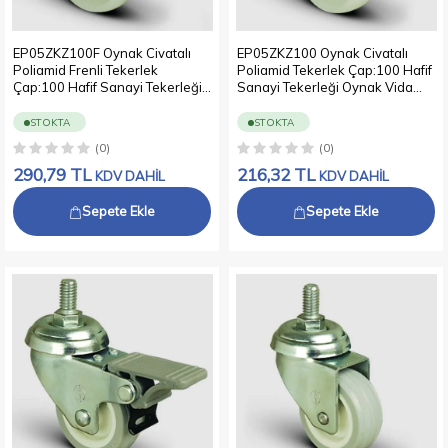
EP05ZKZ100F Oynak Civatalı
EP05ZKZ100 Oynak Civatalı
Poliamid Frenli Tekerlek
Poliamid Tekerlek Çap:100 Hafif
Çap:100 Hafif Sanayi Tekerleği
Sanayi Tekerleği Oynak Vida
Oynak Vida Bağlantılı Burçlu
Bağlantılı Burçlu Beyaz Kestamit
Beyaz Kestamit Teker
Teker
STOKTA
STOKTA
(0)
(0)
290,79
TL
216,32
TL
KDV DAHİL
KDV DAHİL
Sepete Ekle
Sepete Ekle