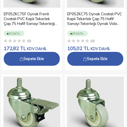
EP05ZKC75F Oynak Frenli
EP05ZKC75 Oynak Civatalı PVC
Civatalı PVC Kaplı Tekerlek
Kaplı Tekerlek Çap:75 Hafif
Çap:75 Hafif Sanayi Tekerleği
Sanayi Tekerleği Oynak Vida
Oynak Vida Bağlantılı Burçlu
Bağlantılı Burçlu Poliamid üzeri
Poliamid üzeri PVC Kaplı Teker
PVC Kaplı Teker
STOKTA
STOKTA
(0)
(0)
172,82
TL
105,02
TL
KDV DAHİL
KDV DAHİL
Sepete Ekle
Sepete Ekle