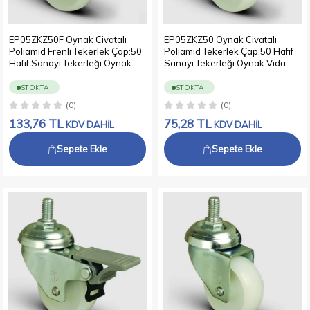
EP05ZKZ50F Oynak Civatalı
EP05ZKZ50 Oynak Civatalı
Poliamid Frenli Tekerlek Çap:50
Poliamid Tekerlek Çap:50 Hafif
Hafif Sanayi Tekerleği Oynak
Sanayi Tekerleği Oynak Vida
Vida Bağlantılı Burçlu Beyaz
Bağlantılı Burçlu Beyaz Kestamit
Kestamit Teker
Teker
STOKTA
STOKTA
(0)
(0)
133,76
TL
75,28
TL
KDV DAHİL
KDV DAHİL
Sepete Ekle
Sepete Ekle