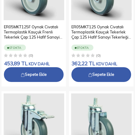
ER05MKT125F Oynak Civatalı
ER05MKT125 Oynak Civatalı
Termoplastik Kauçuk Frenli
Termoplastik Kauçuk Tekerlek
Tekerlek Çap:125 Hafif Sanayi
Çap:125 Hafif Sanayi Tekerleği
Tekerleği Oynak Vida Bağlantılı
Oynak Vida Bağlantılı Burçlu
Burçlu Polipropilen Üzeri
Polipropilen Üzeri Termoplastik
STOKTA
STOKTA
Termoplastik Kauçuk Kaplı Gri
Kauçuk Kaplı Gri Teker
(0)
(0)
Teker
453,89
TL
362,22
TL
KDV DAHİL
KDV DAHİL
Sepete Ekle
Sepete Ekle