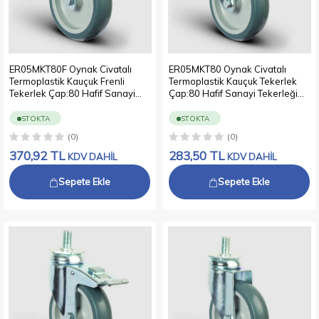
Kauçuk Tekerlekli EM
Gri Kauçuk Tekerlekli
Serisi
EM Serisi
ER05MKT80F Oynak Civatalı
ER05MKT80 Oynak Civatalı
Termoplastik Kauçuk Frenli
Termoplastik Kauçuk Tekerlek
Tekerlek Çap:80 Hafif Sanayi
Çap:80 Hafif Sanayi Tekerleği
Tekerleği Oynak Vida Bağlantılı
Oynak Vida Bağlantılı Burçlu
Burçlu Polipropilen Üzeri
Polipropilen Üzeri Termoplastik
STOKTA
STOKTA
Termoplastik Kauçuk Kaplı Gri
Kauçuk Kaplı Gri Teker
(0)
(0)
Teker
370,92
TL
283,50
TL
KDV DAHİL
KDV DAHİL
Sepete Ekle
Sepete Ekle