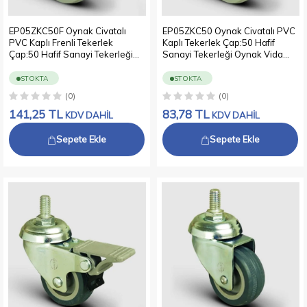
EP05ZKC50F Oynak Civatalı
EP05ZKC50 Oynak Civatalı PVC
PVC Kaplı Frenli Tekerlek
Kaplı Tekerlek Çap:50 Hafif
Çap:50 Hafif Sanayi Tekerleği
Sanayi Tekerleği Oynak Vida
Oynak Vida Bağlantılı Burçlu
Bağlantılı Burçlu Poliamid üzeri
Poliamid üzeri PVC Kaplı Teker
PVC Kaplı Teker
STOKTA
STOKTA
(0)
(0)
141,25
TL
83,78
TL
KDV DAHİL
KDV DAHİL
Sepete Ekle
Sepete Ekle