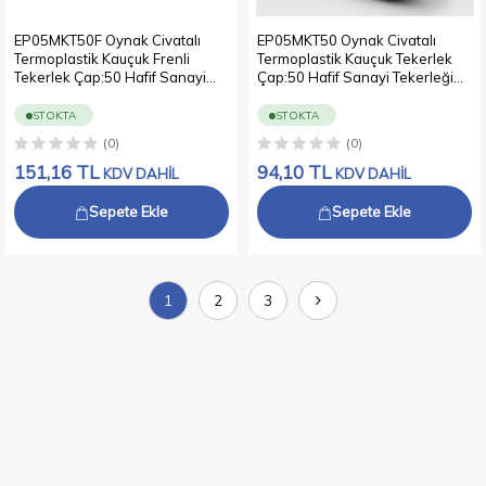
EP05MKT50F Oynak Civatalı
EP05MKT50 Oynak Civatalı
Termoplastik Kauçuk Frenli
Termoplastik Kauçuk Tekerlek
Tekerlek Çap:50 Hafif Sanayi
Çap:50 Hafif Sanayi Tekerleği
Tekerleği Oynak Vida Bağlantılı
Oynak Vida Bağlantılı Burçlu Gri
Burçlu Gri Kaplı Teker
Kaplı Teker
STOKTA
STOKTA
(0)
(0)
151,16
TL
94,10
TL
KDV DAHİL
KDV DAHİL
Sepete Ekle
Sepete Ekle
1
2
3