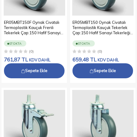
ER05MBT150F Oynak Civatalı
ER05MBT150 Oynak Civatalı
Termoplastik Kauçuk Frenli
Termoplastik Kauçuk Tekerlek
Tekerlek Çap:150 Hafif Sanayi
Çap:150 Hafif Sanayi Tekerleği
Tekerleği Oynak Vida Bağlantılı
Oynak Vida Bağlantılı Bilya
Bilya Rulmanlı Polipropilen Üzeri
Rulmanlı Polipropilen Üzeri
STOKTA
STOKTA
Termoplastik Kauçuk Kaplı Gri
Termoplastik Kauçuk Kaplı Gri
(0)
(0)
Teker
Teker
761,87
TL
659,48
TL
KDV DAHİL
KDV DAHİL
Sepete Ekle
Sepete Ekle