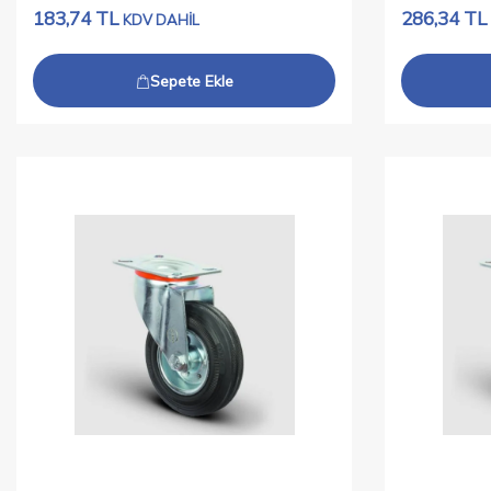
183,74
TL
286,34
TL
KDV DAHİL
Sepete Ekle