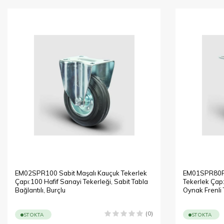
EM02SPR100 Sabit Maşalı Kauçuk Tekerlek
EM01SPR80F D
Çapı:100 Hafif Sanayi Tekerleği, Sabit Tabla
Tekerlek Çap:
Bağlantılı, Burçlu
Oynak Frenli 
(0)
STOKTA
STOKTA