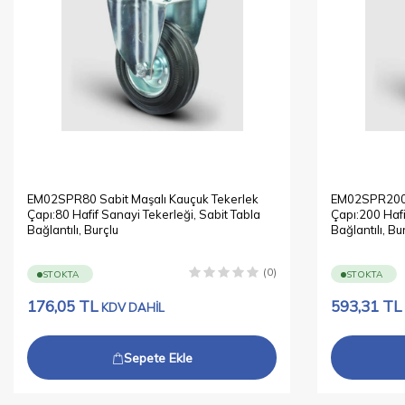
EM02SPR80 Sabit Maşalı Kauçuk Tekerlek
EM02SPR200 S
Çapı:80 Hafif Sanayi Tekerleği, Sabit Tabla
Çapı:200 Hafi
Bağlantılı, Burçlu
Bağlantılı, Bu
(0)
STOKTA
STOKTA
176,05
TL
593,31
TL
KDV DAHİL
Sepete Ekle