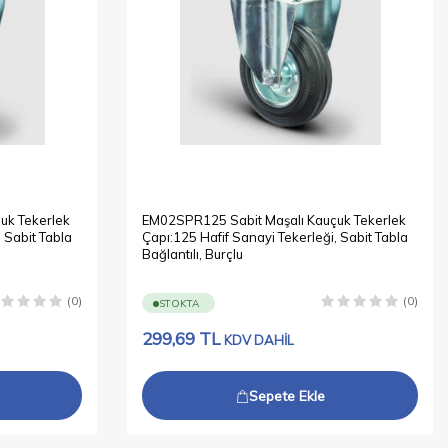
uk Tekerlek
EM02SPR125 Sabit Maşalı Kauçuk Tekerlek
 Sabit Tabla
Çapı:125 Hafif Sanayi Tekerleği, Sabit Tabla
Bağlantılı, Burçlu
(0)
(0)
STOKTA
299,69
TL
KDV DAHİL
Sepete Ekle