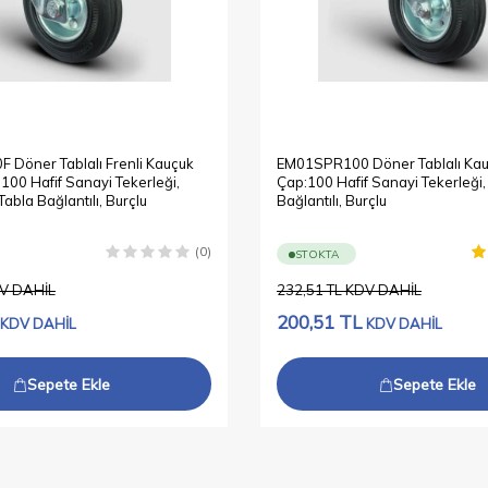
Döner Tablalı Frenli Kauçuk
EM01SPR100 Döner Tablalı Kau
100 Hafif Sanayi Tekerleği,
Çap:100 Hafif Sanayi Tekerleği
Tabla Bağlantılı, Burçlu
Bağlantılı, Burçlu
(0)
STOKTA
V DAHİL
232,51
TL
KDV DAHİL
200,51
TL
KDV DAHİL
KDV DAHİL
Sepete Ekle
Sepete Ekle