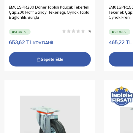
EM01SPR200 Döner Tablalı Kauçuk Tekerlek
EM01SPR150F 
Çap:200 Hafif Sanayi Tekerleği, Oynak Tabla
Tekerlek Çap:
Bağlantılı, Burçlu
Oynak Frenli 
(0)
STOKTA
STOKTA
653,62
TL
465,22
TL
KDV DAHİL
Sepete Ekle