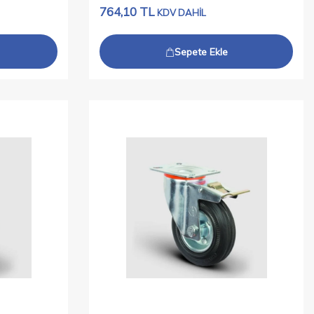
764,10
TL
KDV DAHİL
Sepete Ekle