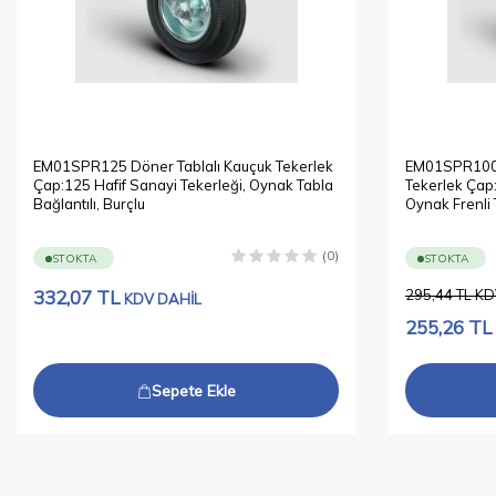
EM01SPR125 Döner Tablalı Kauçuk Tekerlek
EM01SPR100F 
Çap:125 Hafif Sanayi Tekerleği, Oynak Tabla
Tekerlek Çap:
Bağlantılı, Burçlu
Oynak Frenli 
(0)
STOKTA
STOKTA
332,07
TL
295,44
TL
KD
KDV DAHİL
255,26
TL
Sepete Ekle