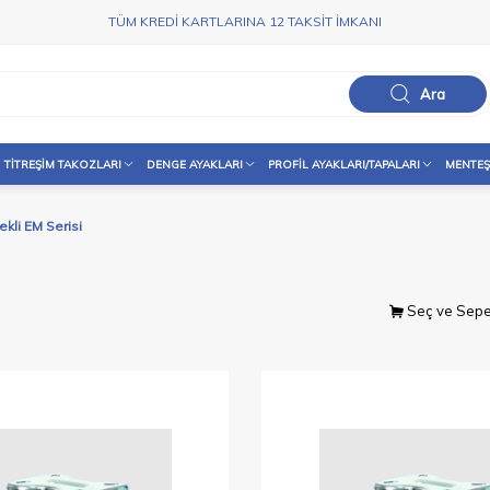
TÜM KREDİ KARTLARINA 12 TAKSİT İMKANI
Ara
TITREŞIM TAKOZLARI
DENGE AYAKLARI
PROFIL AYAKLARI/TAPALARI
MENTEŞ
kli EM Serisi
Seç ve Sepe