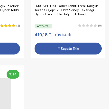
çuk Tekerlek
EM01SPR125F Döner Tablalı Frenli Kauçuk
, Oynak Tabla
Tekerlek Çap:125 Hafif Sanayi Tekerleği,
Oynak Frenli Tabla Bağlantılı, Burçlu
(1)
(0)
STOKTA
410,18
TL
KDV DAHİL
Sepete Ekle
%
14