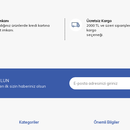
İmkanı
Ücretsiz Kargo
dığınız ürünlerde kredi kartına
2000 TL ve üzeri siparişle
t imkanı.
kargo
seçeneği.
OLUN
 ilk sizin haberiniz olsun
Kategoriler
Önemli Bilgiler