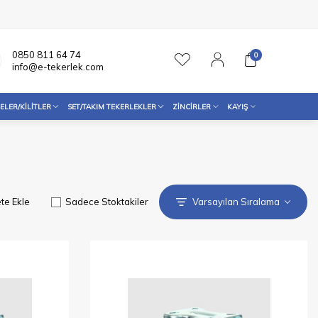
0850 811 64 74
0
info@e-tekerlek.com
ELER/KILITLER
SET/TAKIM TEKERLEKLER
ZINCIRLER
KAYIŞ
te Ekle
Sadece Stoktakiler