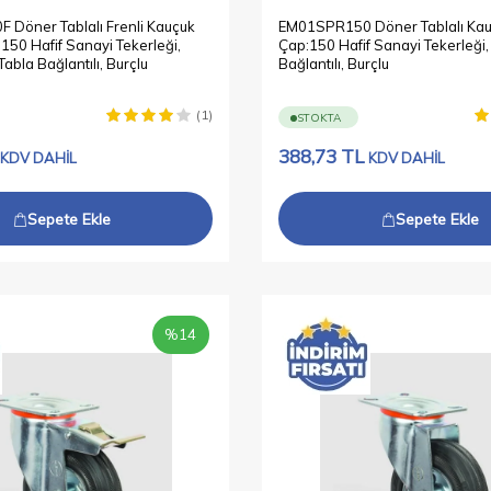
Döner Tablalı Frenli Kauçuk
EM01SPR150 Döner Tablalı Kau
150 Hafif Sanayi Tekerleği,
Çap:150 Hafif Sanayi Tekerleği
Tabla Bağlantılı, Burçlu
Bağlantılı, Burçlu
(1)
STOKTA
388,73
TL
KDV DAHİL
KDV DAHİL
Sepete Ekle
Sepete Ekle
%
14