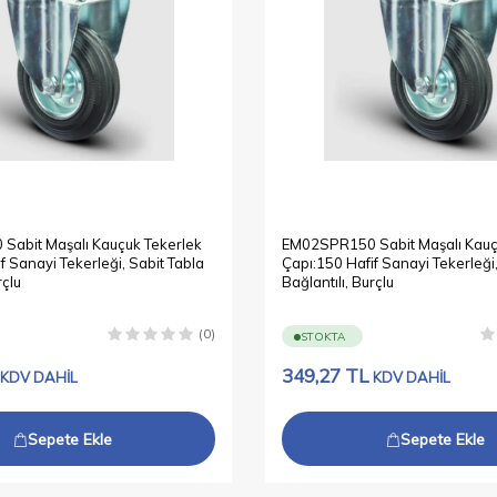
abit Maşalı Kauçuk Tekerlek
EM02SPR150 Sabit Maşalı Kauç
f Sanayi Tekerleği, Sabit Tabla
Çapı:150 Hafif Sanayi Tekerleği,
rçlu
Bağlantılı, Burçlu
(0)
STOKTA
349,27
TL
KDV DAHİL
KDV DAHİL
Sepete Ekle
Sepete Ekle