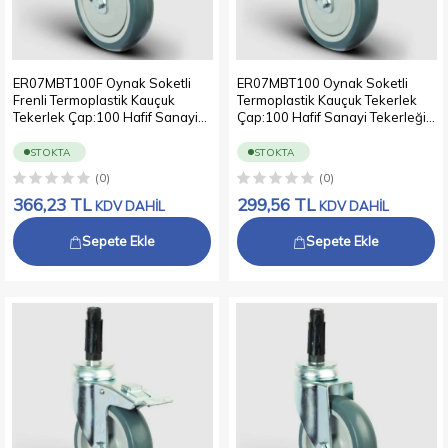
ER07MBT100F Oynak Soketli
ER07MBT100 Oynak Soketli
Frenli Termoplastik Kauçuk
Termoplastik Kauçuk Tekerlek
Tekerlek Çap:100 Hafif Sanayi
Çap:100 Hafif Sanayi Tekerleği
Tekerleği Soket Geçme
Soket Geçme Bağlantılı Bilya
Bağlantılı Bilya Rulmanlı
Rulmanlı Polipropilen Üzeri
STOKTA
STOKTA
Polipropilen Üzeri Termoplastik
Termoplastik Kauçuk Kaplı Gri
(0)
(0)
Kauçuk Kaplı Gri Teker
Teker
366,23
TL
299,56
TL
KDV DAHİL
KDV DAHİL
Sepete Ekle
Sepete Ekle