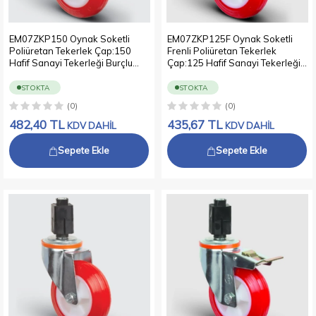
EM07ZKP150 Oynak Soketli
EM07ZKP125F Oynak Soketli
Poliüretan Tekerlek Çap:150
Frenli Poliüretan Tekerlek
Hafif Sanayi Tekerleği Burçlu
Çap:125 Hafif Sanayi Tekerleği
Soket Geçme Bağlantılı
Burçlu Soket Geçme Bağlantılı
Poliamid Üzeri Poliüretan Kaplı
Poliamid Üzeri Poliüretan Kaplı
STOKTA
STOKTA
Kırmızı Teker
Kırmızı Teker
(0)
(0)
482,40
TL
435,67
TL
KDV DAHİL
KDV DAHİL
Sepete Ekle
Sepete Ekle