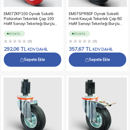
EM07ZKP100 Oynak Soketli
EM07SPR80F Oynak Soketli
Poliüretan Tekerlek Çap:100
Frenli Kauçuk Tekerlek Çap:80
Hafif Sanayi Tekerleği Burçlu
Hafif Sanayi Tekerleği Burçlu
Soket Geçme Bağlantılı
Soket Geçme Bağlantılı Sac Jant
Poliamid Üzeri Poliüretan Kaplı
Üzeri Kauçuk Kaplamalı
STOKTA
STOKTA
Kırmızı Teker
(0)
(0)
292,06
TL
357,67
TL
KDV DAHİL
KDV DAHİL
Sepete Ekle
Sepete Ekle