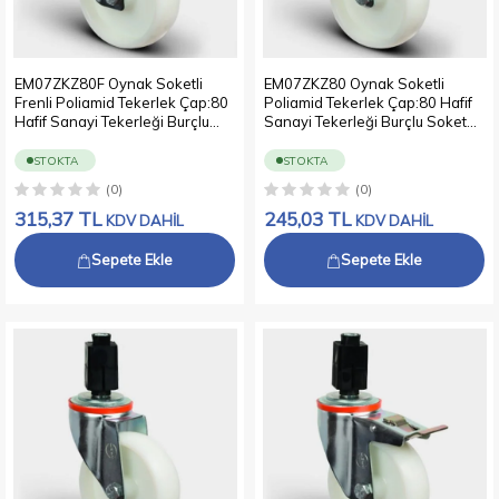
EM07ZKZ80F Oynak Soketli
EM07ZKZ80 Oynak Soketli
Frenli Poliamid Tekerlek Çap:80
Poliamid Tekerlek Çap:80 Hafif
Hafif Sanayi Tekerleği Burçlu
Sanayi Tekerleği Burçlu Soket
Soket Geçme Bağlantılı
Geçme Bağlantılı
STOKTA
STOKTA
(0)
(0)
315,37
TL
245,03
TL
KDV DAHİL
KDV DAHİL
Sepete Ekle
Sepete Ekle