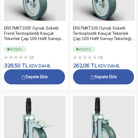
ER07MKT100F Oynak Soketli
ER07MKT100 Oynak Soketli
Frenli Termoplastik Kauçuk
Termoplastik Kauçuk Tekerlek
Tekerlek Çap:100 Hafif Sanayi
Çap:100 Hafif Sanayi Tekerleği
Tekerleği Soket Geçme
Soket Geçme Bağlantılı Burçlu
Bağlantılı Burçlu Polipropilen
Polipropilen Üzeri Termoplastik
STOKTA
STOKTA
Üzeri Termoplastik Kauçuk Kaplı
Kauçuk Kaplı Gri Teker
(0)
(0)
Gri Teker
328,50
TL
262,06
TL
KDV DAHİL
KDV DAHİL
Sepete Ekle
Sepete Ekle