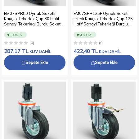
EM07SPR80 Oynak Soketli
EM07SPR125F Oynak Soketli
Kauçuk Tekerlek Çap:80 Hafif
Frenli Kauçuk Tekerlek Çap:125
Sanayi Tekerleği Burçlu Soket
Hafif Sanayi Tekerleği Burçlu
Geçme Bağlantılı Sac Jant Üzeri
Soket Geçme Bağlantılı Sac Jant
Kauçuk Kaplamalı
Üzeri Kauçuk Kaplamalı
STOKTA
STOKTA
(0)
(0)
287,17
TL
422,40
TL
KDV DAHİL
KDV DAHİL
Sepete Ekle
Sepete Ekle