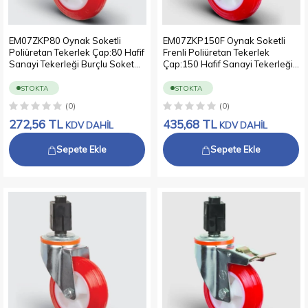
EM07ZKP80 Oynak Soketli
EM07ZKP150F Oynak Soketli
Poliüretan Tekerlek Çap:80 Hafif
Frenli Poliüretan Tekerlek
Sanayi Tekerleği Burçlu Soket
Çap:150 Hafif Sanayi Tekerleği
Geçme Bağlantılı Poliamid Üzeri
Burçlu Soket Geçme Bağlantılı
Poliüretan Kaplı Kırmızı Teker
Poliamid Üzeri Poliüretan Kaplı
STOKTA
STOKTA
Kırmızı Teker
(0)
(0)
272,56
TL
435,68
TL
KDV DAHİL
KDV DAHİL
Sepete Ekle
Sepete Ekle