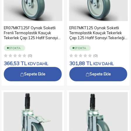
ER07MKT125F Oynak Soketli
ER07MKT125 Oynak Soketli
Frenli Termoplastik Kauçuk
Termoplastik Kauçuk Tekerlek
Tekerlek Çap:125 Hafif Sanayi
Çap:125 Hafif Sanayi Tekerleği
Tekerleği Soket Geçme
Soket Geçme Bağlantılı Burçlu
Bağlantılı Burçlu Polipropilen
Polipropilen Üzeri Termoplastik
STOKTA
STOKTA
Üzeri Termoplastik Kauçuk Kaplı
Kauçuk Kaplı Gri Teker
(0)
(0)
Gri Teker
366,53
TL
301,88
TL
KDV DAHİL
KDV DAHİL
Sepete Ekle
Sepete Ekle