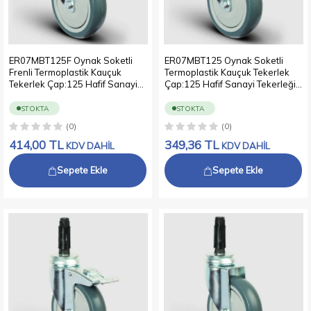
ER07MBT125F Oynak Soketli
ER07MBT125 Oynak Soketli
Frenli Termoplastik Kauçuk
Termoplastik Kauçuk Tekerlek
Tekerlek Çap:125 Hafif Sanayi
Çap:125 Hafif Sanayi Tekerleği
Tekerleği Soket Geçme
Soket Geçme Bağlantılı Bilya
Bağlantılı Bilya Rulmanlı
Rulmanlı Polipropilen Üzeri
STOKTA
STOKTA
Polipropilen Üzeri Termoplastik
Termoplastik Kauçuk Kaplı Gri
(0)
(0)
Kauçuk Kaplı Gri Teker
Teker
414,00
TL
349,36
TL
KDV DAHİL
KDV DAHİL
Sepete Ekle
Sepete Ekle