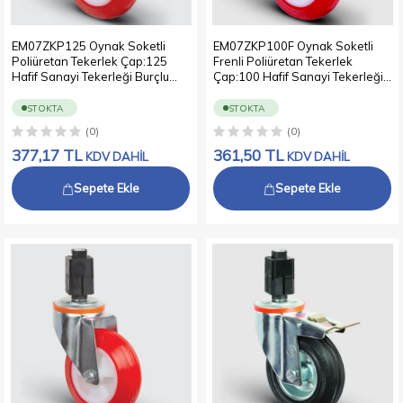
EM07ZKP125 Oynak Soketli
EM07ZKP100F Oynak Soketli
Poliüretan Tekerlek Çap:125
Frenli Poliüretan Tekerlek
Hafif Sanayi Tekerleği Burçlu
Çap:100 Hafif Sanayi Tekerleği
Soket Geçme Bağlantılı
Burçlu Soket Geçme Bağlantılı
Poliamid Üzeri Poliüretan Kaplı
Poliamid Üzeri Poliüretan Kaplı
STOKTA
STOKTA
Kırmızı Teker
Kırmızı Teker
(0)
(0)
377,17
TL
361,50
TL
KDV DAHİL
KDV DAHİL
Sepete Ekle
Sepete Ekle