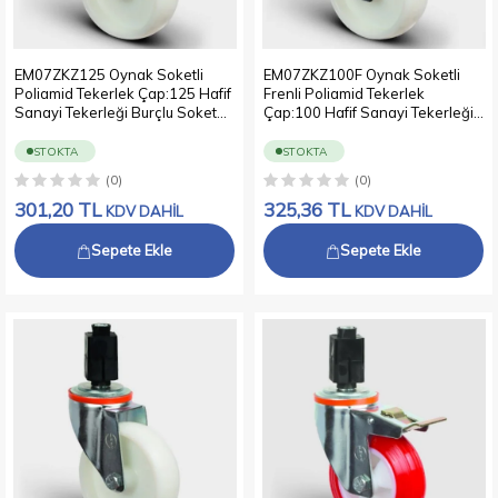
EM07ZKZ125 Oynak Soketli
EM07ZKZ100F Oynak Soketli
Poliamid Tekerlek Çap:125 Hafif
Frenli Poliamid Tekerlek
Sanayi Tekerleği Burçlu Soket
Çap:100 Hafif Sanayi Tekerleği
Geçme Bağlantılı
Burçlu Soket Geçme Bağlantılı
STOKTA
STOKTA
(0)
(0)
301,20
TL
325,36
TL
KDV DAHİL
KDV DAHİL
Sepete Ekle
Sepete Ekle