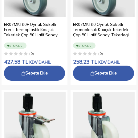
ER07MKT80F Oynak Soketli
ER07MKT80 Oynak Soketli
Frenli Termoplastik Kauçuk
Termoplastik Kauçuk Tekerlek
Tekerlek Çap:80 Hafif Sanayi
Çap:80 Hafif Sanayi Tekerleği
Tekerleği Soket Geçme
Soket Geçme Bağlantılı Burçlu
Bağlantılı Burçlu Polipropilen
Polipropilen Üzeri Termoplastik
STOKTA
STOKTA
Üzeri Termoplastik Kauçuk Kaplı
Kauçuk Kaplı Gri Teker
(0)
(0)
Gri Teker
427,58
TL
258,23
TL
KDV DAHİL
KDV DAHİL
Sepete Ekle
Sepete Ekle