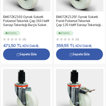
EM07ZKZ150 Oynak Soketli
EM07ZKZ125F Oynak Soketli
Poliamid Tekerlek Çap:150 Hafif
Frenli Poliamid Tekerlek
Sanayi Tekerleği Burçlu Soket
Çap:125 Hafif Sanayi Tekerleği
Geçme Bağlantılı
Burçlu Soket Geçme Bağlantılı
STOKTA
STOKTA
(0)
(0)
471,50
TL
359,55
TL
KDV DAHİL
KDV DAHİL
Sepete Ekle
Sepete Ekle