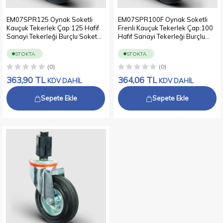
EM07SPR125 Oynak Soketli
EM07SPR100F Oynak Soketli
Kauçuk Tekerlek Çap:125 Hafif
Frenli Kauçuk Tekerlek Çap:100
Sanayi Tekerleği Burçlu Soket
Hafif Sanayi Tekerleği Burçlu
Geçme Bağlantılı Sac Jant Üzeri
Soket Geçme Bağlantılı Sac Jant
Kauçuk Kaplamalı
Üzeri Kauçuk Kaplamalı
STOKTA
STOKTA
(0)
(0)
363,90
TL
364,06
TL
KDV DAHİL
KDV DAHİL
Sepete Ekle
Sepete Ekle