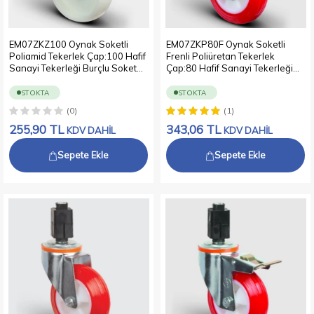
EM07ZKZ100 Oynak Soketli
EM07ZKP80F Oynak Soketli
Poliamid Tekerlek Çap:100 Hafif
Frenli Poliüretan Tekerlek
Sanayi Tekerleği Burçlu Soket
Çap:80 Hafif Sanayi Tekerleği
Geçme Bağlantılı
Burçlu Soket Geçme Bağlantılı
Poliamid Üzeri Poliüretan Kaplı
STOKTA
STOKTA
Kırmızı Teker
(0)
(1)
255,90
TL
343,06
TL
KDV DAHİL
KDV DAHİL
Sepete Ekle
Sepete Ekle