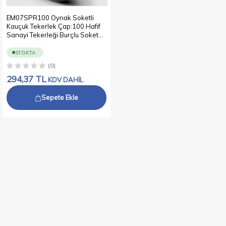
EM07SPR100 Oynak Soketli
Kauçuk Tekerlek Çap:100 Hafif
Sanayi Tekerleği Burçlu Soket
Geçme Bağlantılı Sac Jant Üzeri
Kauçuk Kaplamalı
STOKTA
(0)
294,37
TL
KDV DAHİL
Sepete Ekle