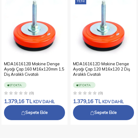
YENI
MDA161612B Makine Denge
MDA161612D Makine Denge
Ayağı Çap:160 M16x120mm 1,5
Ayağı Çap:120 M16x120 2 Diş
Diş Aralıklı Civatalı
Aralıklı Civatalı
STOKTA
STOKTA
(0)
(0)
1.379,16
TL
1.379,16
TL
KDV DAHİL
KDV DAHİL
Sepete Ekle
Sepete Ekle