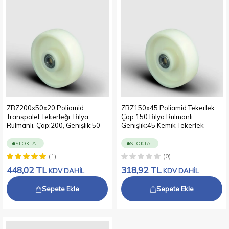
ZBZ200x50x20 Poliamid
ZBZ150x45 Poliamid Tekerlek
Transpalet Tekerleği, Bilya
Çap:150 Bilya Rulmanlı
Rulmanlı, Çap:200, Genişlik:50
Genişlik:45 Kemik Tekerlek
STOKTA
STOKTA
(1)
(0)
448,02
TL
318,92
TL
KDV DAHİL
KDV DAHİL
Sepete Ekle
Sepete Ekle