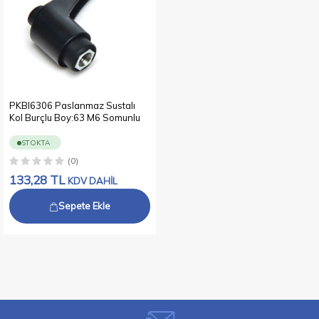
PKBI6306 Paslanmaz Sustalı
Kol Burçlu Boy:63 M6 Somunlu
STOKTA
(0)
133,28
TL
KDV DAHİL
Sepete Ekle