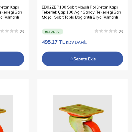
retan Kaplı
ED02ZBP100 Sabit Maşalı Poliüretan Kaplı
kerleği Sarı
Tekerlek Çap:100 Ağır Sanayi Tekerleği Sarı
ya Rulmanlı
Maşalı Sabit Tabla Bağlantılı Bilya Rulmanlı
(0)
(0)
STOKTA
495,17
TL
KDV DAHİL
Sepete Ekle