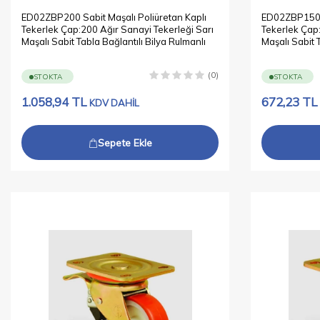
ED02ZBP200 Sabit Maşalı Poliüretan Kaplı
ED02ZBP150 S
Tekerlek Çap:200 Ağır Sanayi Tekerleği Sarı
Tekerlek Çap:
Maşalı Sabit Tabla Bağlantılı Bilya Rulmanlı
Maşalı Sabit 
(0)
STOKTA
STOKTA
1.058,94
TL
672,23
TL
KDV DAHİL
Sepete Ekle