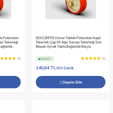
i Poliüretan
ED01ZKP55 Döner Tablalı Poliüretan Kaplı
yi Tekerleği
Tekerlek Çap:55 Ağır Sanayi Tekerleği Sarı
ağlantılı
Maşalı Oynak Tabla Bağlantılı Burçlu
(3)
(2)
STOKTA
140,64
TL
KDV DAHİL
Sepete Ekle