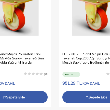
bit Maşalı Poliüretan Kaplı
ED02ZKP200 Sabit Maşalı Poliür
55 Ağır Sanayi Tekerleği Sarı
Tekerlek Çap:200 Ağır Sanayi Te
Tabla Bağlantılı Burçlu
Maşalı Sabit Tabla Bağlantılı Bur
(0)
STOKTA
951,29
TL
DV DAHİL
KDV DAHİL
Sepete Ekle
Sepete Ekle