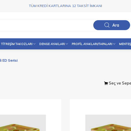
TÜM KREDİ KARTLARINA 12 TAKSİT İMKANI
Ara
TITREŞIM TAKOZLARI
DENGE AYAKLARI
PROFIL AYAKLARI/TAPALARI
MENTEŞ
i ED Serisi
Seç ve Sepe