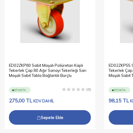
ED02ZKP80 Sabit Maşalı Poliüretan Kaplı
ED02ZKP55 Sa
Tekerlek Çap:80 Ağır Sanayi Tekerleği Sarı
Tekerlek Çap:
Maşalı Sabit Tabla Bağlantılı Burçlu
Maşalı Sabit 
(0)
STOKTA
STOKTA
275,00
TL
98,15
TL
KDV DAHİL
K
Sepete Ekle