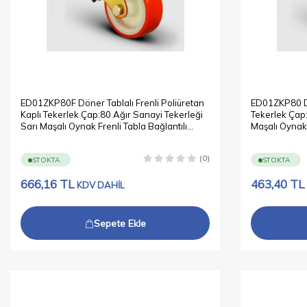
ED01ZKP80F Döner Tablalı Frenli Poliüretan
ED01ZKP80 Dö
Kaplı Tekerlek Çap:80 Ağır Sanayi Tekerleği
Tekerlek Çap:
Sarı Maşalı Oynak Frenli Tabla Bağlantılı
Maşalı Oynak 
Burçlu
(0)
STOKTA
STOKTA
666,16
TL
463,40
TL
KDV DAHİL
Sepete Ekle