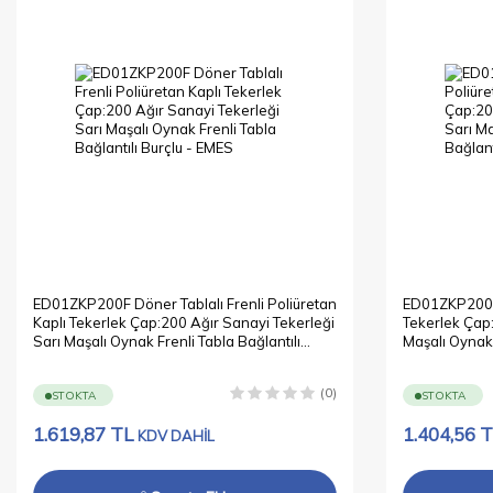
ED01ZKP200F Döner Tablalı Frenli Poliüretan
ED01ZKP200 D
Kaplı Tekerlek Çap:200 Ağır Sanayi Tekerleği
Tekerlek Çap:
Sarı Maşalı Oynak Frenli Tabla Bağlantılı
Maşalı Oynak 
Burçlu
(0)
STOKTA
STOKTA
1.619,87
TL
1.404,56
T
KDV DAHİL