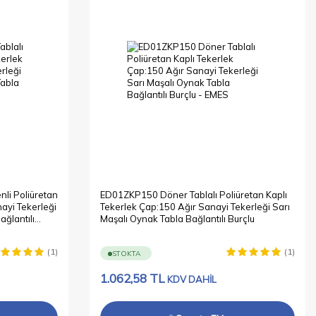
li Poliüretan
ED01ZKP150 Döner Tablalı Poliüretan Kaplı
ayi Tekerleği
Tekerlek Çap:150 Ağır Sanayi Tekerleği Sarı
ağlantılı
Maşalı Oynak Tabla Bağlantılı Burçlu
(1)
(1)
STOKTA
1.062,58
TL
KDV DAHİL