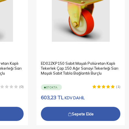
etan Kaplı
ED02ZKP150 Sabit Maşalı Poliüretan Kaplı
kerleği Sarı
Tekerlek Çap:150 Ağır Sanayi Tekerleği Sarı
çlu
Maşalı Sabit Tabla Bağlantılı Burçlu
(0)
(1)
STOKTA
603,23
TL
KDV DAHİL
Sepete Ekle