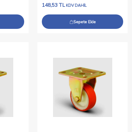
148,53
TL
KDV DAHİL
Sepete Ekle