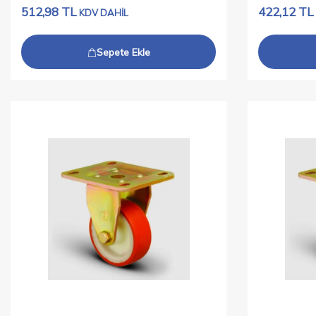
512,98
TL
422,12
TL
KDV DAHİL
Sepete Ekle