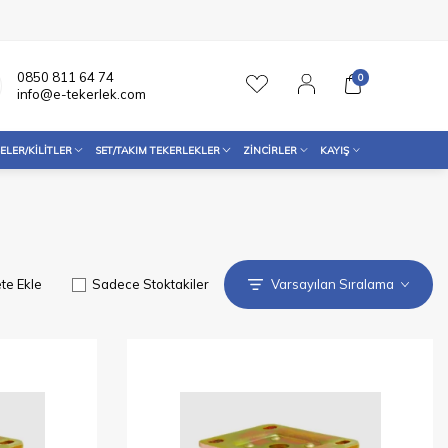
0850 811 64 74
0
info@e-tekerlek.com
ELER/KILITLER
SET/TAKIM TEKERLEKLER
ZINCIRLER
KAYIŞ
te Ekle
Sadece Stoktakiler