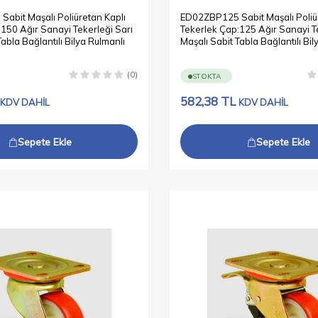
abit Maşalı Poliüretan Kaplı
ED02ZBP125 Sabit Maşalı Poliü
150 Ağır Sanayi Tekerleği Sarı
Tekerlek Çap:125 Ağır Sanayi Te
Tabla Bağlantılı Bilya Rulmanlı
Maşalı Sabit Tabla Bağlantılı Bil
(0)
STOKTA
582,38
TL
KDV DAHİL
KDV DAHİL
Sepete Ekle
Sepete Ekle