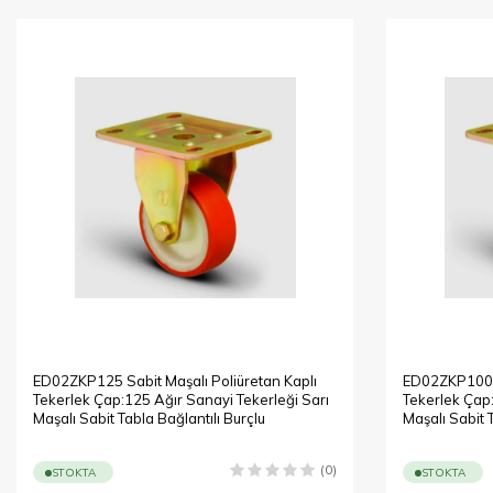
ED02ZKP125 Sabit Maşalı Poliüretan Kaplı
ED02ZKP100 S
Tekerlek Çap:125 Ağır Sanayi Tekerleği Sarı
Tekerlek Çap:
Maşalı Sabit Tabla Bağlantılı Burçlu
Maşalı Sabit 
(0)
STOKTA
STOKTA