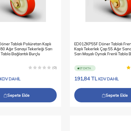
ner Tablalı Poliüretan Kaplı
ED01ZKP55F Döner Tablalı Frenl
80 Ağır Sanayi Tekerleği Sarı
Kaplı Tekerlek Çap:55 Ağır Sana
Tabla Bağlantılı Burçlu
Sarı Maşalı Oynak Frenli Tabla B
Burçlu
(0)
STOKTA
191,84
TL
KDV DAHİL
KDV DAHİL
Sepete Ekle
Sepete Ekle