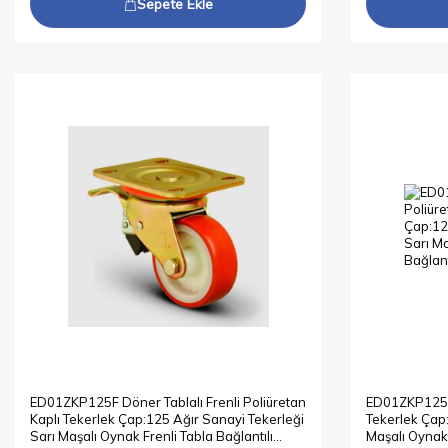
Sepete Ekle
ED01ZKP125F Döner Tablalı Frenli Poliüretan
ED01ZKP125 D
Kaplı Tekerlek Çap:125 Ağır Sanayi Tekerleği
Tekerlek Çap:
Sarı Maşalı Oynak Frenli Tabla Bağlantılı
Maşalı Oynak 