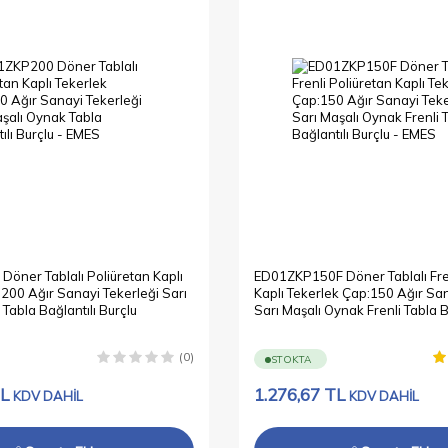
öner Tablalı Poliüretan Kaplı
ED01ZKP150F Döner Tablalı Fren
200 Ağır Sanayi Tekerleği Sarı
Kaplı Tekerlek Çap:150 Ağır San
Tabla Bağlantılı Burçlu
Sarı Maşalı Oynak Frenli Tabla B
Burçlu
(0)
STOKTA
L
1.276,67
TL
KDV DAHİL
KDV DAHİL