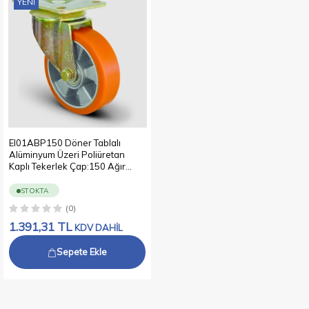
YENI
EI01ABP150 Döner Tablalı
Alüminyum Üzeri Poliüretan
Kaplı Tekerlek Çap:150 Ağır
Sanayi Tekerleği Sarı Maşalı
Oynak Tabla Bağlantılı Bilya
STOKTA
Rulmanlı
(0)
1.391,31
TL
KDV DAHİL
Sepete Ekle