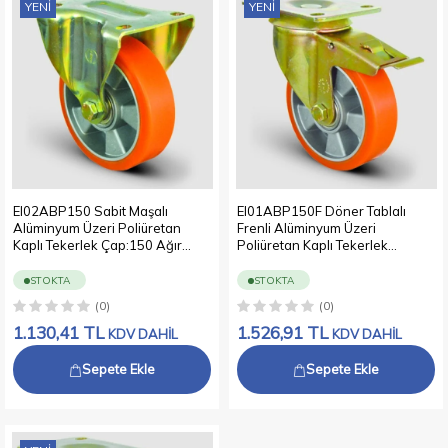
YENI
YENI
EI02ABP150 Sabit Maşalı
EI01ABP150F Döner Tablalı
Alüminyum Üzeri Poliüretan
Frenli Alüminyum Üzeri
Kaplı Tekerlek Çap:150 Ağır
Poliüretan Kaplı Tekerlek
Sanayi Tekerleği Sabit Tabla
Çap:150 Ağır Sanayi Tekerleği
Bağlantılı Bilya Rulmanlı
Sarı Maşalı Oynak Tabla
STOKTA
STOKTA
Bağlantılı Kilitli Bilya Rulmanlı
(0)
(0)
1.130,41
TL
1.526,91
TL
KDV DAHİL
KDV DAHİL
Sepete Ekle
Sepete Ekle