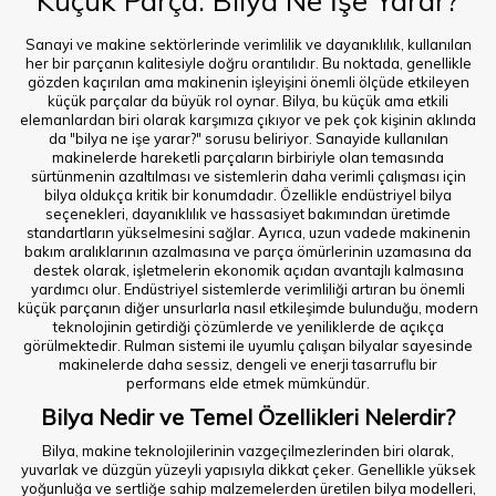
Küçük Parça: Bilya Ne İşe Yarar?
Sanayi ve makine sektörlerinde verimlilik ve dayanıklılık, kullanılan
her bir parçanın kalitesiyle doğru orantılıdır. Bu noktada, genellikle
gözden kaçırılan ama makinenin işleyişini önemli ölçüde etkileyen
küçük parçalar da büyük rol oynar. Bilya, bu küçük ama etkili
elemanlardan biri olarak karşımıza çıkıyor ve pek çok kişinin aklında
da "bilya ne işe yarar?" sorusu beliriyor. Sanayide kullanılan
makinelerde hareketli parçaların birbiriyle olan temasında
sürtünmenin azaltılması ve sistemlerin daha verimli çalışması için
bilya oldukça kritik bir konumdadır. Özellikle endüstriyel bilya
seçenekleri, dayanıklılık ve hassasiyet bakımından üretimde
standartların yükselmesini sağlar. Ayrıca, uzun vadede makinenin
bakım aralıklarının azalmasına ve parça ömürlerinin uzamasına da
destek olarak, işletmelerin ekonomik açıdan avantajlı kalmasına
yardımcı olur. Endüstriyel sistemlerde verimliliği artıran bu önemli
küçük parçanın diğer unsurlarla nasıl etkileşimde bulunduğu, modern
teknolojinin getirdiği çözümlerde ve yeniliklerde de açıkça
görülmektedir. Rulman sistemi ile uyumlu çalışan bilyalar sayesinde
makinelerde daha sessiz, dengeli ve enerji tasarruflu bir
performans elde etmek mümkündür.
Bilya Nedir ve Temel Özellikleri Nelerdir?
Bilya, makine teknolojilerinin vazgeçilmezlerinden biri olarak,
yuvarlak ve düzgün yüzeyli yapısıyla dikkat çeker. Genellikle yüksek
yoğunluğa ve sertliğe sahip malzemelerden üretilen bilya modelleri,