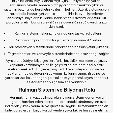
bilya kullanımı büyük önem taşır. Çünkü “bilya ne işe yarar”
sorusunun cevabı, sadece bir taşıyıcı parça olmaktan çıkar ve
sistemin bütününde hareketin kalitesini belirler. Özellikle otomasyon
hatlarında, hassasiyet ve tekrarlanabilirlik isteyen işlemlerde
endüstriyel bilyaların kullanımı beklenmedik avantajlar getirir. Bu
parçalar, üretim bandı sürekliliğini ve güvenliğini sağlayarak arıza
riskini azaltır.
Rulman sistemi mekanizmalarında ana taşıyıcı rol üstlenir
Aktarma organlarında titreşimi azaltıp dayanıklılığı artırır
İleri otomasyon sistemlerinde hareketlerin hassasiyetini yükseltir
Taşıma bantları ve konveyör sistemlerinde sorunsuz döngü sağlar
Ayrıca endüstriyel bilya çeşitleri; farklı büyüklük, malzeme ve yüzey
kaplama kombinasyonları ile çeşitli taleplere göre özel olarak
üretilebilmektedir. Böylece, kimyasal direnç isteyen gıda ve ilaç
sektörlerinde de dayanıklı ve verimli kullanım sunar. Bilya ne işe
yarar sorusu, bu kadar geniş bir kullanım yelpazesi sayesinde farklı
sektörlerde farklı çözümlerle yanıtlanır.
Rulman Sistemi ve Bilyanın Rolü
Her makinenin vazgeçilmezi olan rulman sistemi, dönen veya
doğrusal hareket eden parçaların arasındaki sürtünmeyi en aza
indirerek yüksek verimlilik ve işlevsellik sağlar. Bu mekanizmada en
kritik görevlerden biri, bilya adı verilen yuvarlak ve hassas üretilmiş