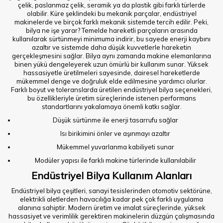
çelik, paslanmaz çelik, seramik ya da plastik gibi farklı türlerde
olabilir. Küre şeklindeki bu mekanik parçalar, endüstriyel
makinelerde ve birçok farklı mekanik sistemde tercih edilir. Peki,
bilya ne işe yarar? Temelde hareketli parçaların arasında
kullanılarak sürtünmeyi minimuma indirir, bu sayede enerji kaybını
azaltır ve sistemde daha düşük kuvvetlerle hareketin
gerçekleşmesini sağlar. Bilya aynı zamanda makine elemanlarına
binen yükü dengeleyerek uzun ömürlü bir kullanım sunar. Yüksek
hassasiyetle üretilmeleri sayesinde, dairesel hareketlerde
mükemmel denge ve doğruluk elde edilmesine yardımcı olurlar.
Farklı boyut ve toleranslarda üretilen endüstriyel bilya seçenekleri,
bu özellikleriyle üretim süreçlerinde istenen performans
standartlarını yakalamaya önemli katkı sağlar.
Düşük sürtünme ile enerji tasarrufu sağlar
Isı birikimini önler ve aşınmayı azaltır
Mükemmel yuvarlanma kabiliyeti sunar
Modüler yapısı ile farklı makine türlerinde kullanılabilir
Endüstriyel Bilya Kullanım Alanları
Endüstriyel bilya çeşitleri, sanayi tesislerinden otomotiv sektörüne,
elektrikli aletlerden havacılığa kadar pek çok farklı uygulama
alanına sahiptir. Modern üretim ve imalat süreçlerinde, yüksek
hassasiyet ve verimlilik gerektiren makinelerin düzgün çalışmasında