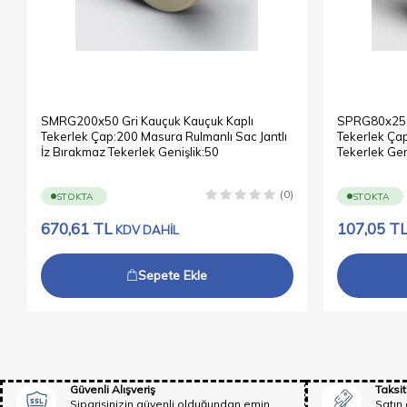
SMRG200x50 Gri Kauçuk Kauçuk Kaplı
SPRG80x25 G
Tekerlek Çap:200 Masura Rulmanlı Sac Jantlı
Tekerlek Çap
İz Bırakmaz Tekerlek Genişlik:50
Tekerlek Gen
(0)
STOKTA
STOKTA
670,61
TL
107,05
T
KDV DAHİL
Sepete Ekle
Güvenli Alışveriş
Taksit
Siparişinizin güvenli olduğundan emin
Satın 