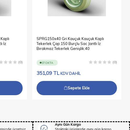
Kaplı
SPRG150x40 Gri Kauçuk Kauçuk Kaplı
ı İz
Tekerlek Çap:150 Burçlu Sac Jantlı İz
Bırakmaz Tekerlek Genişlik:40
(0)
(0)
STOKTA
351,09
TL
KDV DAHİL
Sepete Ekle
Aynı Gün Kargo
rinizde ücretsiz
Stoktaki ürünlerde aynı gün kargo