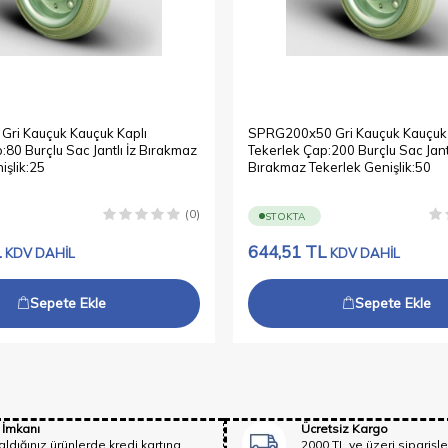
ri Kauçuk Kauçuk Kaplı
SPRG200x50 Gri Kauçuk Kauçuk 
:80 Burçlu Sac Jantlı İz Bırakmaz
Tekerlek Çap:200 Burçlu Sac Jantl
işlik:25
Bırakmaz Tekerlek Genişlik:50
(0)
STOKTA
L
644,51
TL
KDV DAHİL
KDV DAHİL
Sepete Ekle
Sepete Ekle
 İmkanı
Ücretsiz Kargo
aldığınız ürünlerde kredi kartına
2000 TL ve üzeri siparişle