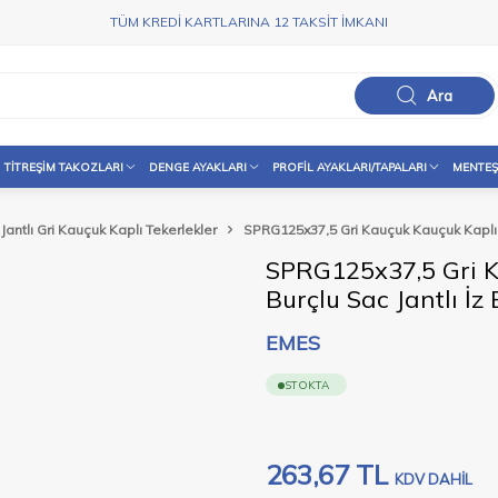
TÜM KREDİ KARTLARINA 12 TAKSİT İMKANI
Ara
TITREŞIM TAKOZLARI
DENGE AYAKLARI
PROFIL AYAKLARI/TAPALARI
MENTEŞ
Jantlı Gri Kauçuk Kaplı Tekerlekler
SPRG125x37,5 Gri Kauçuk Kauçuk Kaplı T
SPRG125x37,5 Gri K
Burçlu Sac Jantlı İz
EMES
STOKTA
263,67
TL
KDV DAHİL