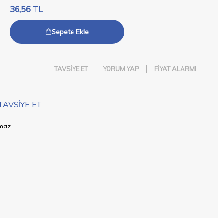
36,56
TL
Sepete Ekle
TAVSIYE ET
YORUM YAP
FIYAT ALARMI
TAVSIYE ET
kmaz