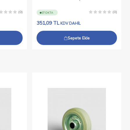
(0)
(0)
STOKTA
351,09
TL
KDV DAHİL
Sepete Ekle