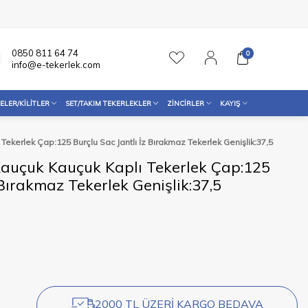
0850 811 64 74
0
info@e-tekerlek.com
ELER/KILITLER
SET/TAKIM TEKERLEKLER
ZINCIRLER
KAYIŞ
ekerlek Çap:125 Burçlu Sac Jantlı İz Bırakmaz Tekerlek Genişlik:37,5
auçuk Kauçuk Kaplı Tekerlek Çap:125
 Bırakmaz Tekerlek Genişlik:37,5
2000 TL ÜZERİ KARGO BEDAVA