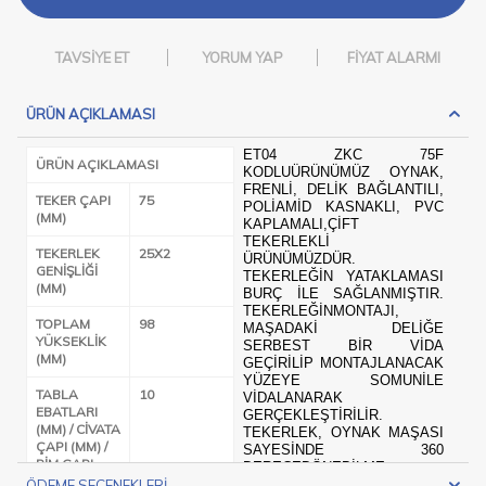
TAVSIYE ET
YORUM YAP
FIYAT ALARMI
ÜRÜN AÇIKLAMASI
ET04 ZKC 75F
ÜRÜN AÇIKLAMASI
KODLUÜRÜNÜMÜZ OYNAK,
FRENLI, DELIK BAĞLANTILI,
TEKER ÇAPI
75
POLIAMID KASNAKLI, PVC
(MM)
KAPLAMALI,ÇIFT
TEKERLEKLI
TEKERLEK
25X2
ÜRÜNÜMÜZDÜR.
GENIŞLIĞI
TEKERLEĞIN YATAKLAMASI
(MM)
BURÇ ILE SAĞLANMIŞTIR.
TEKERLEĞINMONTAJI,
TOPLAM
98
MAŞADAKI DELIĞE
YÜKSEKLIK
SERBEST BIR VIDA
(MM)
GEÇIRILIP MONTAJLANACAK
YÜZEYE SOMUNILE
TABLA
10
VIDALANARAK
EBATLARI
GERÇEKLEŞTIRILIR.
(MM) / CIVATA
TEKERLEK, OYNAK MAŞASI
ÇAPI (MM) /
SAYESINDE 360
PIM ÇAPI
DERECEDÖNEBILME
(MM) / DELIK
KABILIYETINE SAHIPTIR.
ÖDEME SEÇENEKLERI