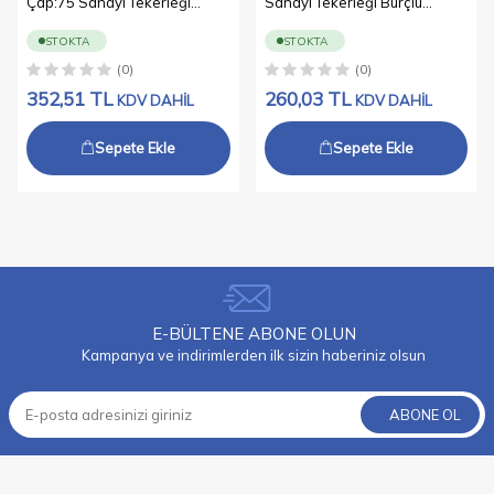
Çap:75 Sanayi Tekerleği
Sanayi Tekerleği Burçlu
Burçlu Oynak Civata Bağlantılı
Oynak Civata Bağlantılı
Poliamid Üzeri PVC Kaplı İkili
Poliamid Üzeri PVC Kaplı İkili
STOKTA
STOKTA
Teker
Teker
(0)
(0)
352,51
TL
260,03
TL
KDV DAHİL
KDV DAHİL
Sepete Ekle
Sepete Ekle
E-BÜLTENE ABONE OLUN
Kampanya ve indirimlerden ilk sizin haberiniz olsun
ABONE OL