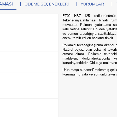
AMASI
ÖDEME SEÇENEKLERI
YORUMLAR
EZ02 HBZ 125 kodluürünümüz sa
Tekerleğinyataklaması bilyalı ru
mevcuttur. Rulmanlı yataklama sa
kabiliyetine sahiptir. En ideal yata
ve somun aracılığıyla sabittablaya 
ençok tercih edilen bağlantı tipidir.
Poliamid tekerleğinaşınma direnci o
Natürel beyaz olan poliamid tekerl
atması olmaz. Poliamid tekerlekl
maddeleri, klorluhidrokarbonla
karşıdayanıklıdır. Oldukça mukaveme
Ürün maşa aksamı:Preslenmiş çelik sa
koruması, cıvata ve somunlu teker 