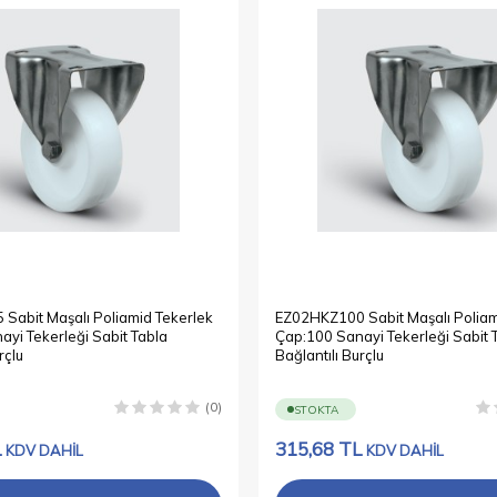
Sabit Maşalı Poliamid Tekerlek
EZ02HKZ100 Sabit Maşalı Poliam
yi Tekerleği Sabit Tabla
Çap:100 Sanayi Tekerleği Sabit 
rçlu
Bağlantılı Burçlu
(0)
STOKTA
L
315,68
TL
KDV DAHİL
KDV DAHİL