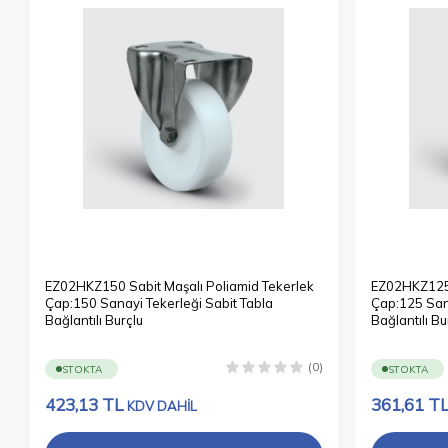
EZ02HKZ150 Sabit Maşalı Poliamid Tekerlek
EZ02HKZ125 
Çap:150 Sanayi Tekerleği Sabit Tabla
Çap:125 Sana
Bağlantılı Burçlu
Bağlantılı Bu
(0)
STOKTA
STOKTA
423,13
TL
361,61
T
KDV DAHİL