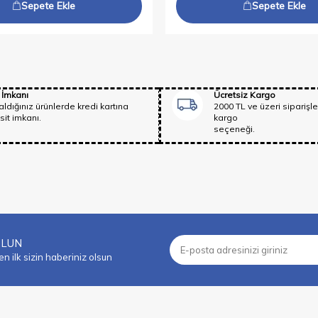
Sepete Ekle
Sepete Ekle
 İmkanı
Ücretsiz Kargo
aldığınız ürünlerde kredi kartına
2000 TL ve üzeri siparişle
sit imkanı.
kargo
seçeneği.
OLUN
 ilk sizin haberiniz olsun