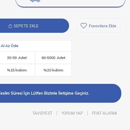
SEPETE EKLE
Favorilere Ekle
 Al Az Öde
30
-
59
Adet
60
-
5000
Adet
%15 İndirim
%20 İndirim
eslim Süresi İçin Lütfen Bizimle İletişime Geçiniz.
TAVSIYE ET
YORUM YAP
FIYAT ALARMI