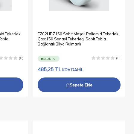
id Tekerlek
EZ02HBZ150 Sabit Maşalı Poliamid Tekerlek
Tabla
Çap:150 Sanayi Tekerleği Sabit Tabla
Bağlantılı Bilya Rulmanlı
(0)
(0)
STOKTA
485,25
TL
KDV DAHİL
Sepete Ekle