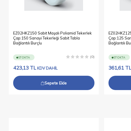
EZ02HKZ150 Sabit Maşalı Poliamid Tekerlek
EZ02HKZ125 
Çap:150 Sanayi Tekerleği Sabit Tabla
Çap:125 Sana
Bağlantılı Burçlu
Bağlantılı Bu
(0)
STOKTA
STOKTA
423,13
TL
361,61
T
KDV DAHİL
Sepete Ekle