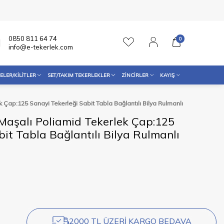
0850 811 64 74
0
info@e-tekerlek.com
ELER/KILITLER
SET/TAKIM TEKERLEKLER
ZINCIRLER
KAYIŞ
Çap:125 Sanayi Tekerleği Sabit Tabla Bağlantılı Bilya Rulmanlı
aşalı Poliamid Tekerlek Çap:125
bit Tabla Bağlantılı Bilya Rulmanlı
2000 TL ÜZERİ KARGO BEDAVA