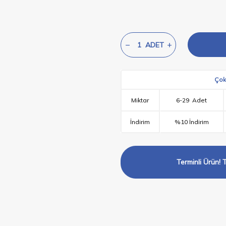
ADET
Çok
6
-
29
Adet
Miktar
%10 İndirim
İndirim
Terminli Ürün! T