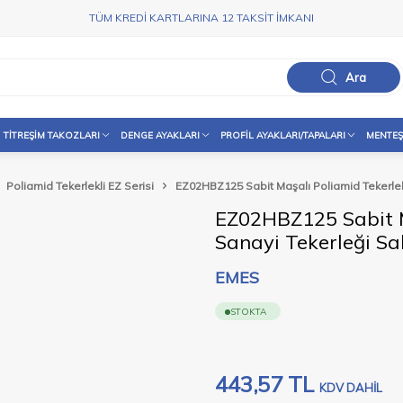
TÜM KREDİ KARTLARINA 12 TAKSİT İMKANI
Ara
TITREŞIM TAKOZLARI
DENGE AYAKLARI
PROFIL AYAKLARI/TAPALARI
MENTEŞ
Poliamid Tekerlekli EZ Serisi
EZ02HBZ125 Sabit Maşalı Poliamid Tekerlek 
EZ02HBZ125 Sabit M
Sanayi Tekerleği Sa
EMES
STOKTA
443,57
TL
KDV DAHİL