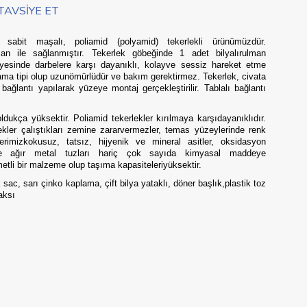
TAVSIYE ET
bit maşalı, poliamid (polyamid) tekerlekli ürünümüzdür.
lman ile sağlanmıştır. Tekerlek göbeğinde 1 adet bilyalırulman
yesinde darbelere karşı dayanıklı, kolayve sessiz hareket etme
klama tipi olup uzunömürlüdür ve bakım gerektirmez. Tekerlek, civata
bağlantı yapılarak yüzeye montaj gerçekleştirilir. Tablalı bağlantı
ldukça yüksektir. Poliamid tekerlekler kırılmaya karşıdayanıklıdır.
ekler çalıştıkları zemine zararvermezler, temas yüzeylerinde renk
erimizkokusuz, tatsız, hijyenik ve mineral asitler, oksidasyon
r ve ağır metal tuzları hariç çok sayıda kimyasal maddeye
tli bir malzeme olup taşıma kapasiteleriyüksektir.
c, sarı çinko kaplama, çift bilya yataklı, döner başlık,plastik toz
aksı