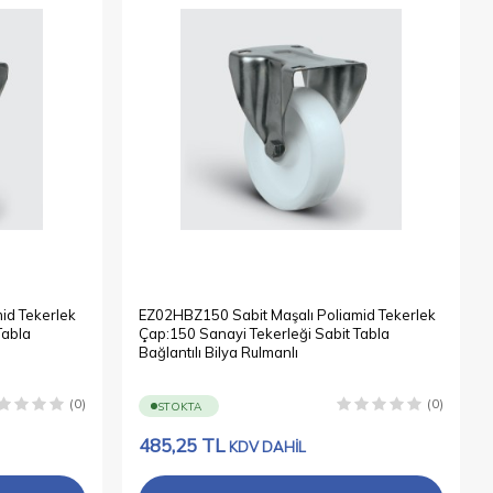
id Tekerlek
EZ02HBZ150 Sabit Maşalı Poliamid Tekerlek
Tabla
Çap:150 Sanayi Tekerleği Sabit Tabla
Bağlantılı Bilya Rulmanlı
(0)
(0)
STOKTA
485,25
TL
KDV DAHİL