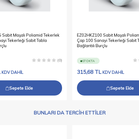
Sabit Maşalı Poliamid Tekerlek
EZ02HKZ100 Sabit Maşalı Poliam
yi Tekerleği Sabit Tabla
Çap:100 Sanayi Tekerleği Sabit 
rçlu
Bağlantılı Burçlu
(0)
STOKTA
L
315,68
TL
KDV DAHİL
KDV DAHİL
Sepete Ekle
Sepete Ekle
BUNLARI DA TERCIH ETTILER