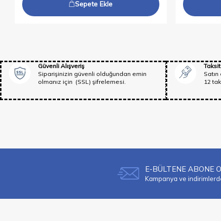
Sepete Ekle
Güvenli Alışveriş
Taksit
Siparişinizin güvenli olduğundan emin
Satın 
olmanız için (SSL) şifrelemesi.
12 tak
E-BÜLTENE ABONE 
Kampanya ve indirimlerden