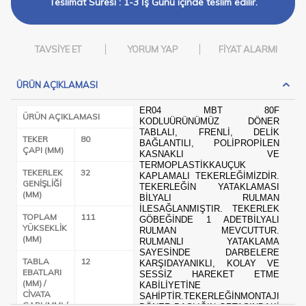
Teslimat Süresi : 1-3 İş Günü içinde teslim edilir.
TAVSIYE ET
YORUM YAP
FIYAT ALARMI
ÜRÜN AÇIKLAMASI
ER04 MBT 80F
ÜRÜN AÇIKLAMASI
KODLUÜRÜNÜMÜZ DÖNER
TABLALI, FRENLI, DELIK
TEKER
80
BAĞLANTILI, POLIPROPILEN
ÇAPI (MM)
KASNAKLI VE
TERMOPLASTIKKAUÇUK
TEKERLEK
32
KAPLAMALI TEKERLEĞIMIZDIR.
GENIŞLIĞI
TEKERLEĞIN YATAKLAMASI
(MM)
BILYALI RULMAN
ILESAĞLANMIŞTIR. TEKERLEK
TOPLAM
111
GÖBEĞINDE 1 ADETBILYALI
YÜKSEKLIK
RULMAN MEVCUTTUR.
(MM)
RULMANLI YATAKLAMA
SAYESINDE DARBELERE
TABLA
12
KARŞIDAYANIKLI, KOLAY VE
EBATLARI
SESSIZ HAREKET ETME
(MM) /
KABILIYETINE
CIVATA
SAHIPTIR.TEKERLEĞINMONTAJI
ÇAPI (MM) /