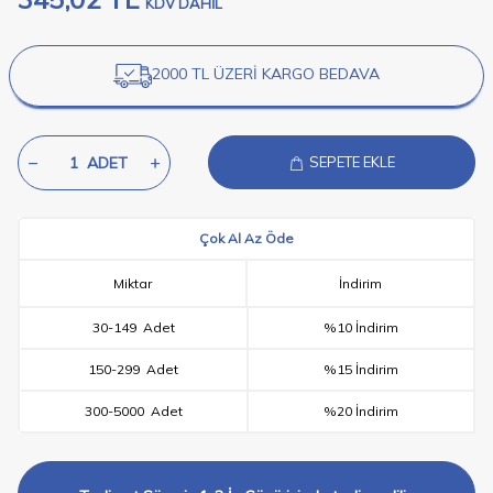
KDV DAHİL
2000 TL ÜZERİ KARGO BEDAVA
ADET
SEPETE EKLE
Çok Al Az Öde
Miktar
İndirim
30
-
149
Adet
%10 İndirim
150
-
299
Adet
%15 İndirim
300
-
5000
Adet
%20 İndirim