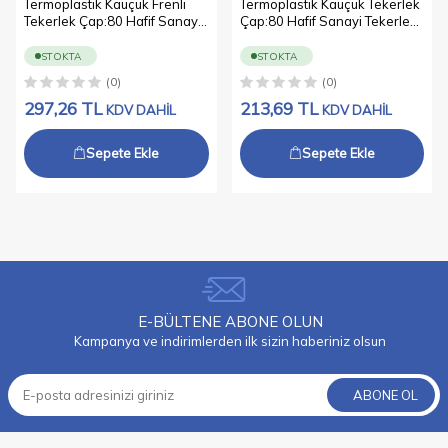
Termoplastik Kauçuk Frenli
Termoplastik Kauçuk Tekerlek
Tekerlek Çap:80 Hafif Sanayi
Çap:80 Hafif Sanayi Tekerleği
Tekerleği Delik Bağlantılı
Delik Bağlantılı Burçlu
Burçlu Polipropilen Üzeri
Polipropilen Üzeri
STOKTA
STOKTA
Termoplastik Kauçuk Kaplı Gri
Termoplastik Kauçuk Kaplı Gri
(0)
(0)
Teker
Teker
297,26
TL
213,69
TL
KDV DAHİL
KDV DAHİL
Sepete Ekle
Sepete Ekle
E-BÜLTENE ABONE OLUN
Kampanya ve indirimlerden ilk sizin haberiniz olsun
ABONE OL