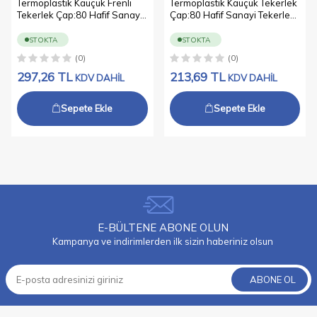
Termoplastik Kauçuk Frenli
Termoplastik Kauçuk Tekerlek
Tekerlek Çap:80 Hafif Sanayi
Çap:80 Hafif Sanayi Tekerleği
Tekerleği Delik Bağlantılı
Delik Bağlantılı Burçlu
Burçlu Polipropilen Üzeri
Polipropilen Üzeri
STOKTA
STOKTA
Termoplastik Kauçuk Kaplı Gri
Termoplastik Kauçuk Kaplı Gri
(0)
(0)
Teker
Teker
297,26
TL
213,69
TL
KDV DAHİL
KDV DAHİL
Sepete Ekle
Sepete Ekle
E-BÜLTENE ABONE OLUN
Kampanya ve indirimlerden ilk sizin haberiniz olsun
ABONE OL