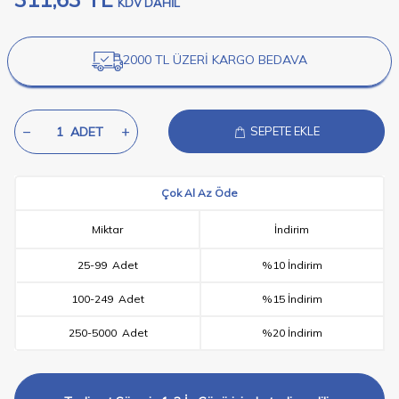
KDV DAHİL
2000 TL ÜZERİ KARGO BEDAVA
ADET
SEPETE EKLE
Çok Al Az Öde
Miktar
İndirim
25
-
99
Adet
%10 İndirim
100
-
249
Adet
%15 İndirim
250
-
5000
Adet
%20 İndirim