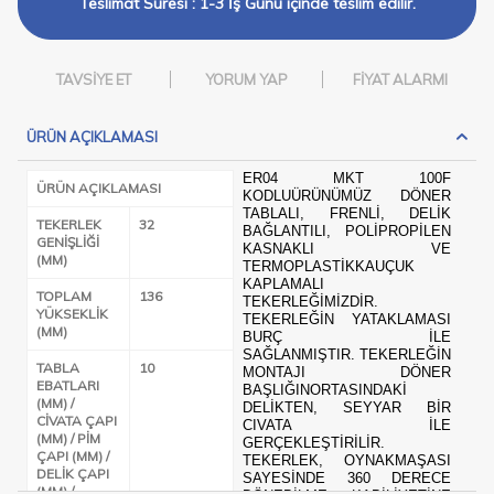
Teslimat Süresi : 1-3 İş Günü içinde teslim edilir.
TAVSIYE ET
YORUM YAP
FIYAT ALARMI
ÜRÜN AÇIKLAMASI
ER04 MKT 100F
ÜRÜN AÇIKLAMASI
KODLUÜRÜNÜMÜZ DÖNER
TABLALI, FRENLI, DELIK
TEKERLEK
32
BAĞLANTILI, POLIPROPILEN
GENIŞLIĞI
KASNAKLI VE
(MM)
TERMOPLASTIKKAUÇUK
KAPLAMALI
TOPLAM
136
TEKERLEĞIMIZDIR.
YÜKSEKLIK
TEKERLEĞIN YATAKLAMASI
(MM)
BURÇ ILE
SAĞLANMIŞTIR. TEKERLEĞIN
TABLA
10
MONTAJI DÖNER
EBATLARI
BAŞLIĞINORTASINDAKI
(MM) /
DELIKTEN, SEYYAR BIR
CIVATA ÇAPI
CIVATA ILE
(MM) / PIM
GERÇEKLEŞTIRILIR.
ÇAPI (MM) /
TEKERLEK, OYNAKMAŞASI
DELIK ÇAPI
SAYESINDE 360 DERECE
(MM) /